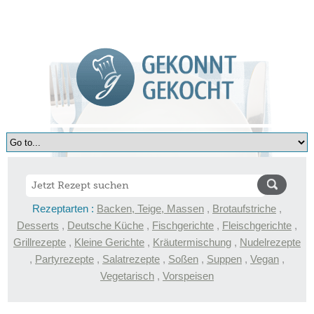
Rezeptarten :
Backen, Teige, Massen
,
Brotaufstriche
,
Desserts
,
Deutsche Küche
,
Fischgerichte
,
Fleischgerichte
,
Grillrezepte
,
Kleine Gerichte
,
Kräutermischung
,
Nudelrezepte
,
Partyrezepte
,
Salatrezepte
,
Soßen
,
Suppen
,
Vegan
,
Vegetarisch
,
Vorspeisen