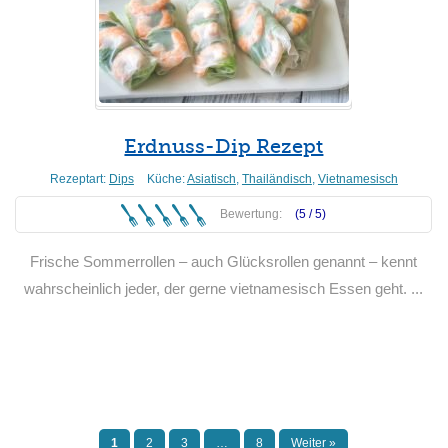
Erdnuss-Dip Rezept
Rezeptart:
Dips
Küche:
Asiatisch
,
Thailändisch
,
Vietnamesisch
Bewertung:
(5 /
5
)
Frische Sommerrollen – auch Glücksrollen genannt – kennt
wahrscheinlich jeder, der gerne vietnamesisch Essen geht. ...
Weiterlesen
1
2
3
…
8
Weiter »