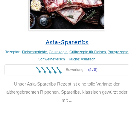
Asia-Spareribs
Rezeptart:
Fleischgerichte
,
Grillrezepte
,
Grillrezepte für Fleisch
,
Partyrezepte
,
Schweinefleisch
Küche:
Asiatisch
Bewertung:
(5 /
5
)
Unser Asia-Spareribs Rezept ist eine tolle Variante der
althergebrachten Rippchen. Spareribs, klassisch gewürzt oder
mit ...
Weiterlesen