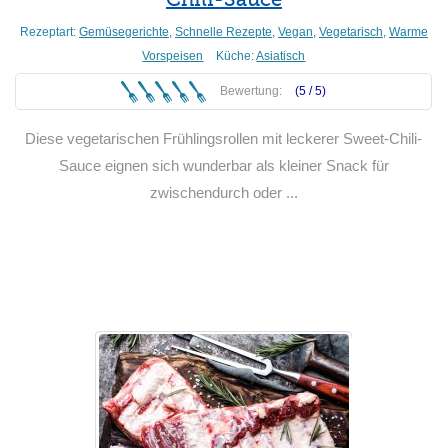
Rezeptart:
Gemüsegerichte
,
Schnelle Rezepte
,
Vegan
,
Vegetarisch
,
Warme
Vorspeisen
Küche:
Asiatisch
Bewertung:
(5 /
5
)
Diese vegetarischen Frühlingsrollen mit leckerer Sweet-Chili-
Sauce eignen sich wunderbar als kleiner Snack für
zwischendurch oder ...
Weiterlesen