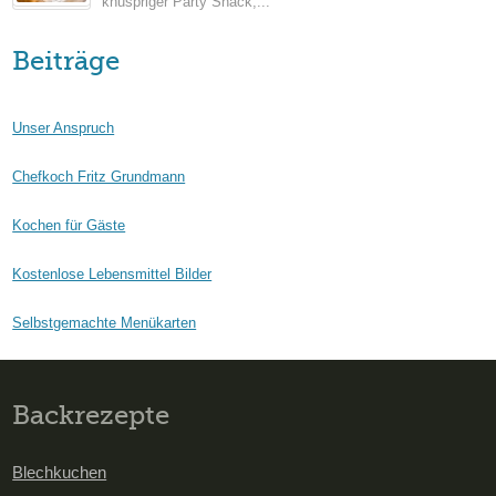
knuspriger Party Snack,...
Beiträge
Unser Anspruch
Chefkoch Fritz Grundmann
Kochen für Gäste
Kostenlose Lebensmittel Bilder
Selbstgemachte Menükarten
Backrezepte
Blechkuchen