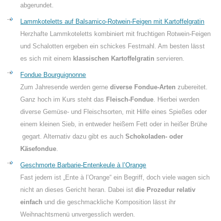
abgerundet.
Lammkoteletts auf Balsamico-Rotwein-Feigen mit Kartoffelgratin
Herzhafte Lammkoteletts kombiniert mit fruchtigen Rotwein-Feigen
und Schalotten ergeben ein schickes Festmahl. Am besten lässt
es sich mit einem
klassischen Kartoffelgratin
servieren.
Fondue Bourguignonne
Zum Jahresende werden gerne
diverse Fondue-Arten
zubereitet.
Ganz hoch im Kurs steht das
Fleisch-Fondue
. Hierbei werden
diverse Gemüse- und Fleischsorten, mit Hilfe eines Spießes oder
einem kleinen Sieb, in entweder heißem Fett oder in heißer Brühe
gegart. Alternativ dazu gibt es auch
Schokoladen- oder
Käsefondue
.
Geschmorte Barbarie-Entenkeule à l’Orange
Fast jedem ist „Ente à l’Orange“ ein Begriff, doch viele wagen sich
nicht an dieses Gericht heran. Dabei ist
die Prozedur relativ
einfach
und die geschmackliche Komposition lässt ihr
Weihnachtsmenü unvergesslich werden.