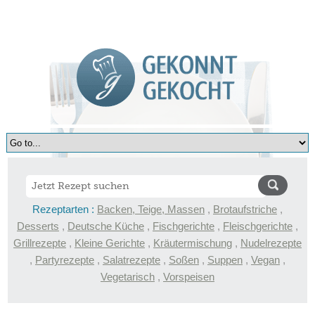
Rezeptarten :
Backen, Teige, Massen
,
Brotaufstriche
,
Desserts
,
Deutsche Küche
,
Fischgerichte
,
Fleischgerichte
,
Grillrezepte
,
Kleine Gerichte
,
Kräutermischung
,
Nudelrezepte
,
Partyrezepte
,
Salatrezepte
,
Soßen
,
Suppen
,
Vegan
,
Vegetarisch
,
Vorspeisen