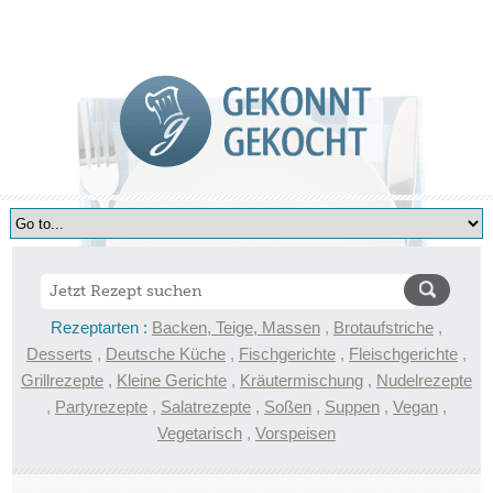
Rezeptarten :
Backen, Teige, Massen
,
Brotaufstriche
,
Desserts
,
Deutsche Küche
,
Fischgerichte
,
Fleischgerichte
,
Grillrezepte
,
Kleine Gerichte
,
Kräutermischung
,
Nudelrezepte
,
Partyrezepte
,
Salatrezepte
,
Soßen
,
Suppen
,
Vegan
,
Vegetarisch
,
Vorspeisen