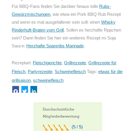
Für BBQ-Fans finden Sie darüber hinaus tolle
Rubs-
Gewürzmischungen
, wie etwa ein Pork BBQ Rub Rezept
und wenn es mal ausgefallener sein soll: einen
Whisky
Rinderhuft-Braten vom Grill
. Sollen es herzhafte Rppchen
sein? Dann finden Sie hier ein weiteres Rezept mi Soja
Sauce:
Herzhafte Spareribs Marinade
.
Rezeptart:
Fleischgerichte
,
Grillrezepte
,
Grillrezepte für
Fleisch
,
Partyrezepte
,
Schweinefleisch
Tags:
etwas für die
grillsaison
,
schweinefleisch
Durchschnittliche
Mitgliederbewertung
(5 / 5)