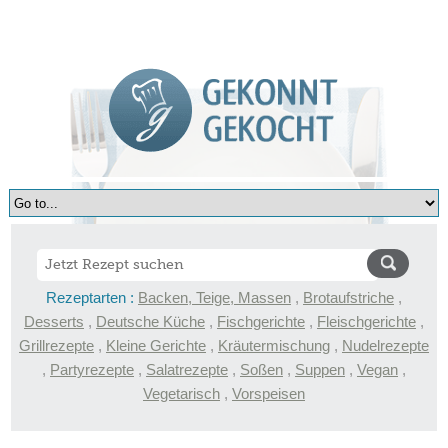
Rezeptarten :
Backen, Teige, Massen
,
Brotaufstriche
,
Desserts
,
Deutsche Küche
,
Fischgerichte
,
Fleischgerichte
,
Grillrezepte
,
Kleine Gerichte
,
Kräutermischung
,
Nudelrezepte
,
Partyrezepte
,
Salatrezepte
,
Soßen
,
Suppen
,
Vegan
,
Vegetarisch
,
Vorspeisen