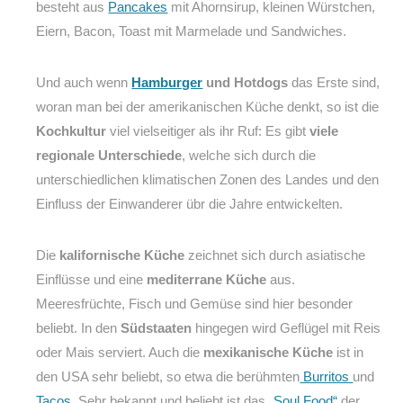
besteht aus
Pancakes
mit Ahornsirup, kleinen Würstchen,
Eiern, Bacon, Toast mit Marmelade und Sandwiches.
Und auch wenn
Hamburger
und Hotdogs
das Erste sind,
woran man bei der amerikanischen Küche denkt, so ist die
Kochkultur
viel vielseitiger als ihr Ruf: Es gibt
viele
regionale Unterschiede
, welche sich durch die
unterschiedlichen klimatischen Zonen des Landes und den
Einfluss der Einwanderer übr die Jahre entwickelten.
Die
kalifornische Küche
zeichnet sich durch asiatische
Einflüsse und eine
mediterrane Küche
aus.
Meeresfrüchte, Fisch und Gemüse sind hier besonder
beliebt. In den
Südstaaten
hingegen wird Geflügel mit Reis
oder Mais serviert. Auch die
mexikanische Küche
ist in
den USA sehr beliebt, so etwa die berühmten
Burritos
und
Tacos
. Sehr bekannt und beliebt ist das
„Soul Food“
der