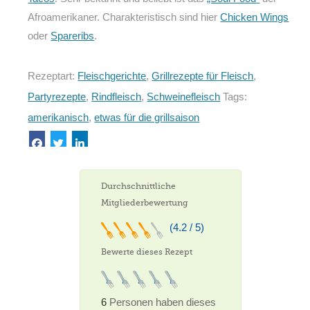
Afroamerikaner. Charakteristisch sind hier
Chicken Wings
oder
Spareribs
.
Rezeptart:
Fleischgerichte
,
Grillrezepte für Fleisch
,
Partyrezepte
,
Rindfleisch
,
Schweinefleisch
Tags:
amerikanisch
,
etwas für die grillsaison
Durchschnittliche
Mitgliederbewertung
(4.2 / 5)
Bewerte dieses Rezept
6
Personen haben dieses