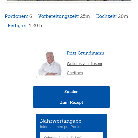
Portionen:
6
Vorbereitungszeit:
25m
Kochzeit:
20m
Fertig in:
1:20 h
Fritz Grundmann
Weiteres von diesem
Chefkoch
Zutaten
Zum Rezept
Nährwertangabe
Informationen pro Portion:
Kalorien (kcal)
KH (g)