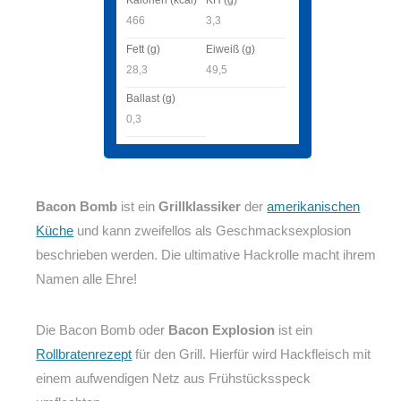
466
3,3
Fett (g)
Eiweiß (g)
28,3
49,5
Ballast (g)
0,3
Bacon Bomb
ist ein
Grillklassiker
der
amerikanischen
Küche
und kann zweifellos als Geschmacksexplosion
beschrieben werden. Die ultimative Hackrolle macht ihrem
Namen alle Ehre!
Die Bacon Bomb oder
Bacon Explosion
ist ein
Rollbratenrezept
für den Grill. Hierfür wird Hackfleisch mit
einem aufwendigen Netz aus Frühstücksspeck