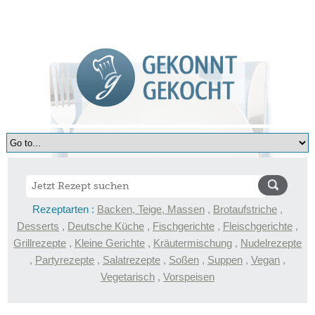
Rezeptarten :
Backen, Teige, Massen
,
Brotaufstriche
,
Desserts
,
Deutsche Küche
,
Fischgerichte
,
Fleischgerichte
,
Grillrezepte
,
Kleine Gerichte
,
Kräutermischung
,
Nudelrezepte
,
Partyrezepte
,
Salatrezepte
,
Soßen
,
Suppen
,
Vegan
,
Vegetarisch
,
Vorspeisen