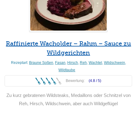
Raffinierte Wacholder – Rahm – Sauce zu
Wildgerichten
Rezeptart:
Braune Soßen
,
Fasan
,
Hirsch
,
Reh
,
Wachtel
,
Wildschwein
,
Wildtaube
Bewertung:
(4.8 /
5
)
Zu kurz gebratenen Wildsteaks, Medaillons oder Schnitzel von
Reh, Hirsch, Wildschwein, aber auch Wildgeflügel
Weiterlesen