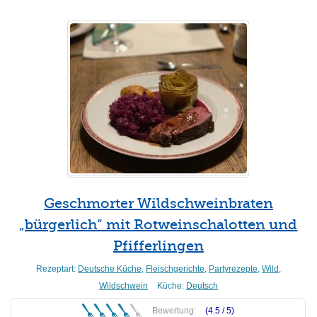
Geschmorter Wildschweinbraten
„bürgerlich“ mit Rotweinschalotten und
Pfifferlingen
Rezeptart:
Deutsche Küche
,
Fleischgerichte
,
Partyrezepte
,
Wild
,
Wildschwein
Küche:
Deutsch
Bewertung:
(4.5 /
5
)