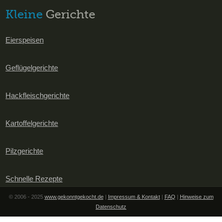
Kleine
Gerichte
Eierspeisen
Geflügelgerichte
Hackfleischgerichte
Kartoffelgerichte
Pilzgerichte
Schnelle Rezepte
© 2006 - 2025
www.gekonntgekocht.de
|
Impressum & Kontakt
|
FAQ
|
Hinweise zum
Datenschutz