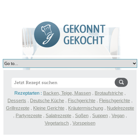
Rezeptarten :
Backen, Teige, Massen
,
Brotaufstriche
,
Desserts
,
Deutsche Küche
,
Fischgerichte
,
Fleischgerichte
,
Grillrezepte
,
Kleine Gerichte
,
Kräutermischung
,
Nudelrezepte
,
Partyrezepte
,
Salatrezepte
,
Soßen
,
Suppen
,
Vegan
,
Vegetarisch
,
Vorspeisen