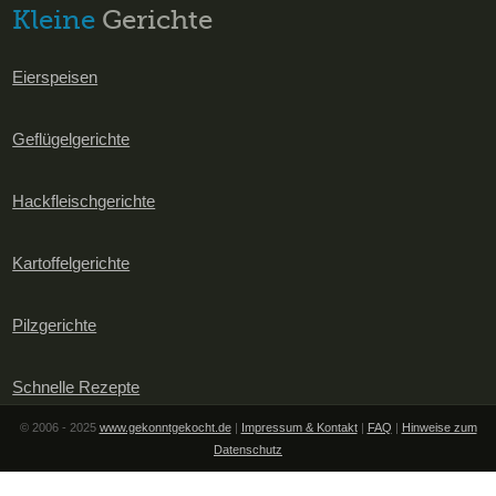
Kleine
Gerichte
Eierspeisen
Geflügelgerichte
Hackfleischgerichte
Kartoffelgerichte
Pilzgerichte
Schnelle Rezepte
© 2006 - 2025
www.gekonntgekocht.de
|
Impressum & Kontakt
|
FAQ
|
Hinweise zum
Datenschutz