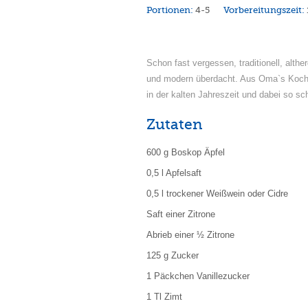
Portionen:
4-5
Vorbereitungszeit:
Schon fast vergessen, traditionell, althe
und modern überdacht. Aus Oma`s Koc
in der kalten Jahreszeit und dabei so s
Zutaten
600 g Boskop Äpfel
0,5 l Apfelsaft
0,5 l trockener Weißwein oder Cidre
Saft einer Zitrone
Abrieb einer ½ Zitrone
125 g Zucker
1 Päckchen Vanillezucker
1 Tl Zimt