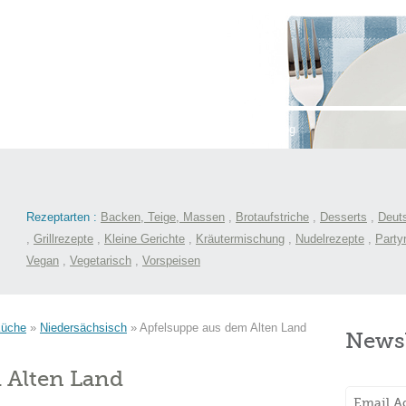
st
International
Menüs
Kochlexikon
Blog
Rezeptarten :
Backen, Teige, Massen
,
Brotaufstriche
,
Desserts
,
Deut
,
Grillrezepte
,
Kleine Gerichte
,
Kräutermischung
,
Nudelrezepte
,
Party
Vegan
,
Vegetarisch
,
Vorspeisen
Küche
»
Niedersächsisch
»
Apfelsuppe aus dem Alten Land
Newsl
 Alten Land