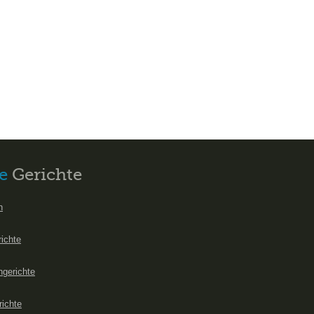
e
Gerichte
n
richte
hgerichte
richte