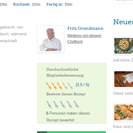
15m
Kochzeit:
20m
Fertig in:
35m
Neue
rgebracht, neu
Fritz Grundmann
hbuch, wärmend
Weiteres von diesem
chmackhaft
Chefkoch
mal keine Ze
Durchschnittliche
Mitgliederbewertung
(3.5 / 5)
Orient verf
Bewerte dieses Rezept
6
Personen haben dieses
Rezept bewertet
Käse sind e