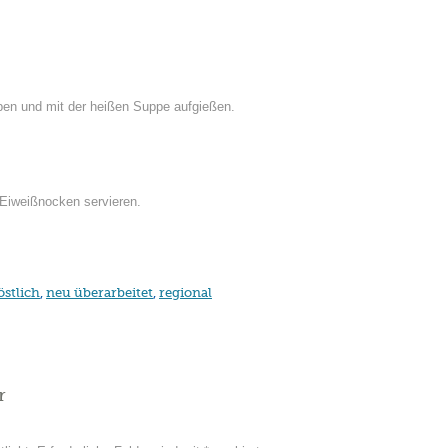
eben und mit der heißen Suppe aufgießen.
 Eiweißnocken servieren.
östlich
,
neu überarbeitet
,
regional
r