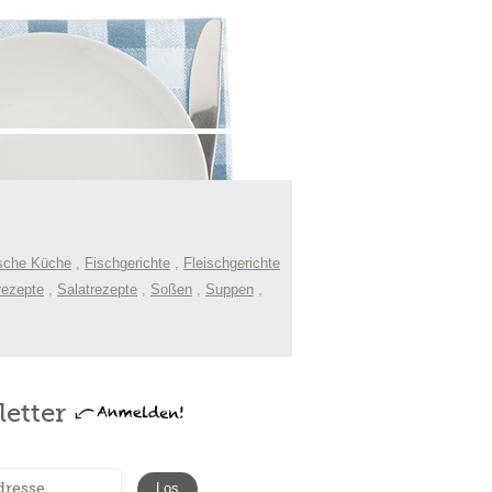
sche Küche
,
Fischgerichte
,
Fleischgerichte
rezepte
,
Salatrezepte
,
Soßen
,
Suppen
,
etter