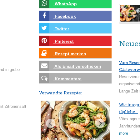
WhatsApp
Facebook
Twitter
Pinterest
Neue
Rezept merken
Vom Reser
Als Email verschicken
nd in grobe
Gästeverw
Reservieru
Kommentare
organisator
Lange Zeit 
Verwandte Rezepte:
Wie integr
mit Zitronensaft
tägliche...
Vitex agnus
Jahrhundert
more
Bunter Spargelsalat mit Shrimps