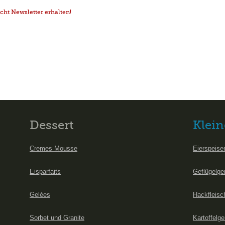
ht Newsletter erhalten!
Dessert
Klein
Cremes Mousse
Eierspeise
Eisparfaits
Geflügelge
Gelées
Hackfleisc
Sorbet und Granite
Kartoffelge