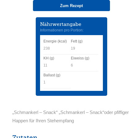
Zum Rezept
Nährwertangabe
Informationen pro Portion:
Energie (kcal)
Fett (g)
238
19
KH (g)
Eiweiss (g)
11
6
Ballast (g)
1
„Schmankerl – Snack“ „Schmankerl – Snack“oder pfiffiger
Happen für Ihren Stehempfang
Zutaten