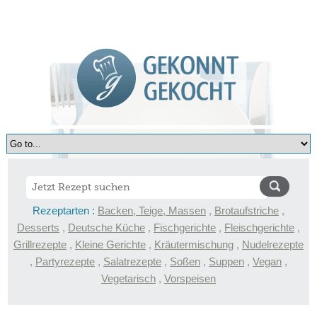
Rezeptarten :
Backen, Teige, Massen
,
Brotaufstriche
,
Desserts
,
Deutsche Küche
,
Fischgerichte
,
Fleischgerichte
,
Grillrezepte
,
Kleine Gerichte
,
Kräutermischung
,
Nudelrezepte
,
Partyrezepte
,
Salatrezepte
,
Soßen
,
Suppen
,
Vegan
,
Vegetarisch
,
Vorspeisen