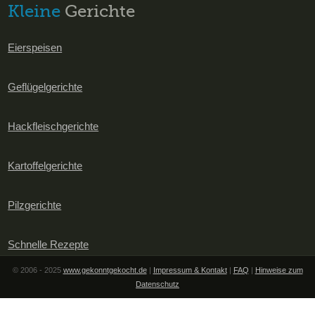
Kleine
Gerichte
Eierspeisen
Geflügelgerichte
Hackfleischgerichte
Kartoffelgerichte
Pilzgerichte
Schnelle Rezepte
© 2006 - 2025
www.gekonntgekocht.de
|
Impressum & Kontakt
|
FAQ
|
Hinweise zum
Datenschutz