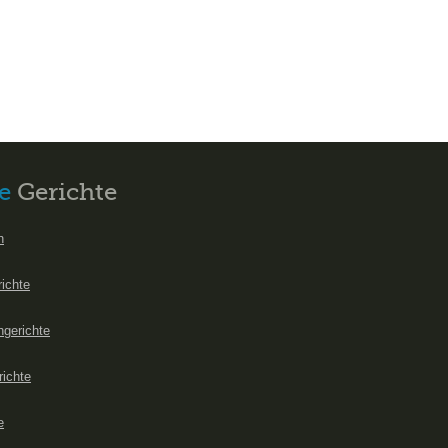
e
Gerichte
n
richte
hgerichte
richte
e