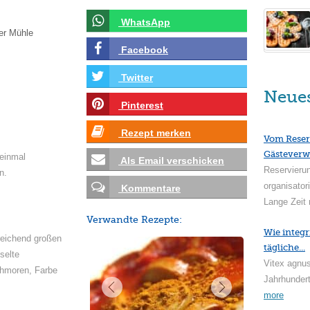
WhatsApp
er Mühle
Facebook
Twitter
Neue
Pinterest
Rezept merken
Vom Reser
Gästeverw
einmal
Als Email verschicken
Reservieru
n.
organisator
Kommentare
Lange Zeit 
Verwandte Rezepte:
Wie integr
reichend großen
tägliche...
selte
Vitex agnus
chmoren, Farbe
Jahrhundert
more