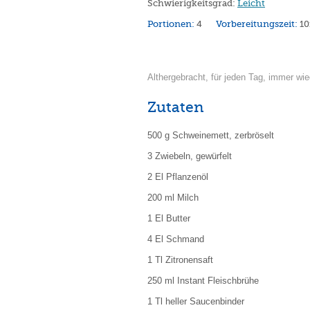
Schwierigkeitsgrad:
Leicht
Portionen:
4
Vorbereitungszeit:
1
Althergebracht, für jeden Tag, immer wie
Zutaten
500 g Schweinemett, zerbröselt
3 Zwiebeln, gewürfelt
2 El Pflanzenöl
200 ml Milch
1 El Butter
4 El Schmand
1 Tl Zitronensaft
250 ml Instant Fleischbrühe
1 Tl heller Saucenbinder