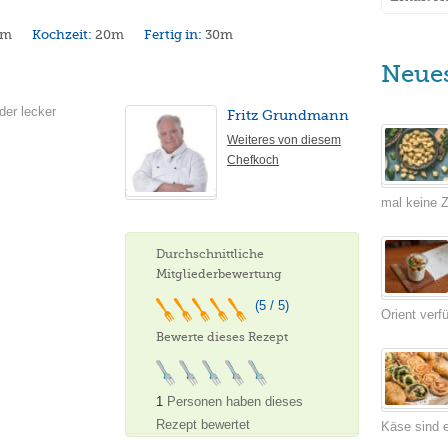
0m
Kochzeit:
20m
Fertig in:
30m
Neue
der lecker
Fritz Grundmann
Weiteres von diesem
Chefkoch
mal keine Ze
Durchschnittliche
Mitgliederbewertung
(5 / 5)
Orient verf
Bewerte dieses Rezept
1
Personen haben dieses
Rezept bewertet
Käse sind e