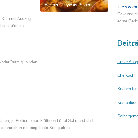
Berliner Currywurst Sauce
Die 5 wich
Gewürze si
en Kümmel Auszug
echte Geric
 leise köcheln
Beitr
Unser Ansp
binder "sämig" binden.
Chefkoch F
Kochen für
Kostenlose 
Selbstgema
ichten, je Portion einen kräftigen Löffel Schmand und
u schmecken mit eingelegte Senfgurken.