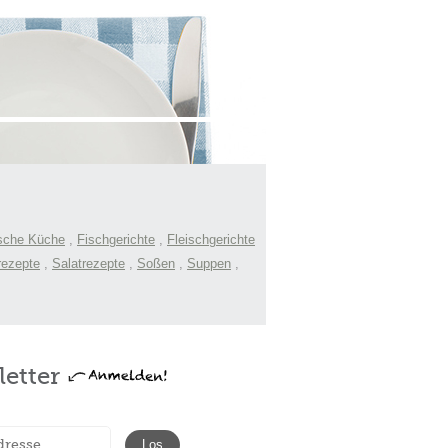
sche Küche
,
Fischgerichte
,
Fleischgerichte
rezepte
,
Salatrezepte
,
Soßen
,
Suppen
,
etter