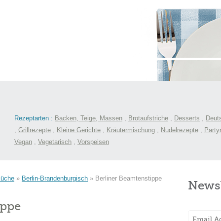
st
International
Menüs
Kochlexikon
Blog
Rezeptarten :
Backen, Teige, Massen
,
Brotaufstriche
,
Desserts
,
Deut
,
Grillrezepte
,
Kleine Gerichte
,
Kräutermischung
,
Nudelrezepte
,
Party
Vegan
,
Vegetarisch
,
Vorspeisen
Küche
»
Berlin-Brandenburgisch
»
Berliner Beamtenstippe
Newsl
ippe