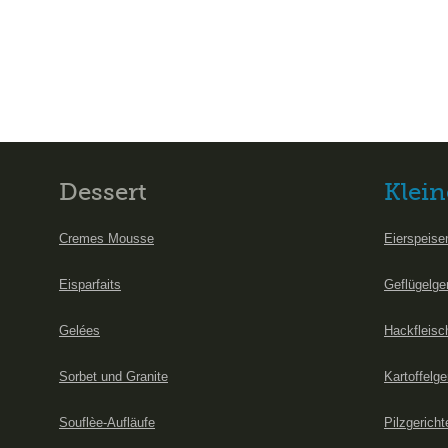
Dessert
Klein
Cremes Mousse
Eierspeise
Eisparfaits
Geflügelge
Gelées
Hackfleisc
Sorbet und Granite
Kartoffelge
Souflèe-Aufläufe
Pilzgericht