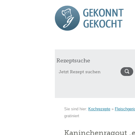
Start
Rezepte
Saisonkalender Augu
Rezeptsuche
Sie sind hier:
Kochrezepte
»
Fleischgeri
gratiniert
Kaninchenragout „en