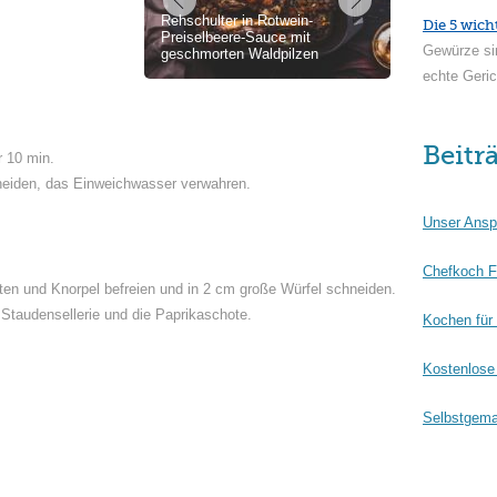
Rehschulter in Rotwein-
Die 5 wich
Preiselbeere-Sauce mit
Gewürze si
geschmorten Waldpilzen
echte Geric
Beitr
 10 min.
neiden, das Einweichwasser verwahren.
Unser Ansp
Chefkoch F
en und Knorpel befreien und in 2 cm große Würfel schneiden.
 Staudensellerie und die Paprikaschote.
Kochen für
Kostenlose 
Selbstgema