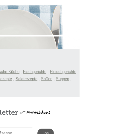
sche Küche
,
Fischgerichte
,
Fleischgerichte
rezepte
,
Salatrezepte
,
Soßen
,
Suppen
,
etter