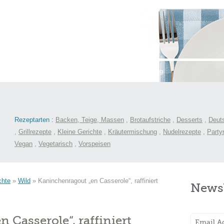
st
International
Menüs
Kochlexikon
Blog
Rezeptarten :
Backen, Teige, Massen
,
Brotaufstriche
,
Desserts
,
Deut
,
Grillrezepte
,
Kleine Gerichte
,
Kräutermischung
,
Nudelrezepte
,
Party
Vegan
,
Vegetarisch
,
Vorspeisen
chte
»
Wild
»
Kaninchenragout „en Casserole“, raffiniert
Newsl
 Casserole“, raffiniert