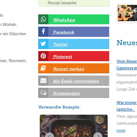
Rezept bewertet
ln
WhatsApp
en Würfeln
Facebook
r ein Gläschen
Neue
Twitter
Pinterest
mian, Rosmarin,
Vom Reser
Gästeverw
Rezept merken
Reservieru
Als Email verschicken
organisator
Lange Zeit 
Kommentare
Wie integr
Verwandte Rezepte:
tägliche...
Vitex agnus
Jahrhundert
more