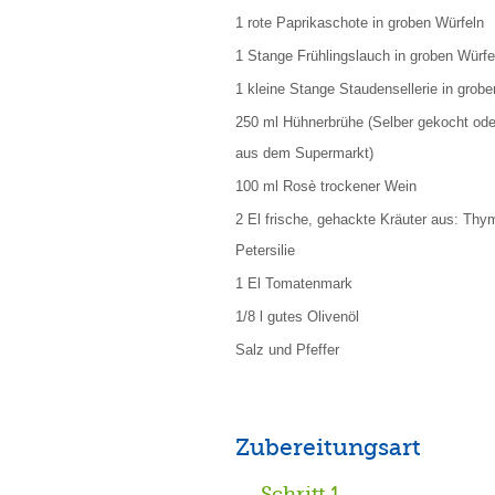
1 rote Paprikaschote in groben Würfeln
1 Stange Frühlingslauch in groben Würfe
1 kleine Stange Staudensellerie in grob
250 ml Hühnerbrühe (Selber gekocht ode
aus dem Supermarkt)
100 ml Rosè trockener Wein
2 El frische, gehackte Kräuter aus: Thy
Petersilie
1 El Tomatenmark
1/8 l gutes Olivenöl
Salz und Pfeffer
Zubereitungsart
Schritt 1