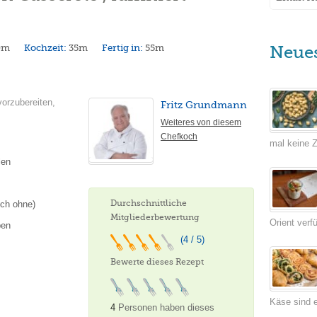
0m
Kochzeit:
35m
Fertig in:
55m
Neue
vorzubereiten,
Fritz Grundmann
Weiteres von diesem
Chefkoch
mal keine Ze
len
Durchschnittliche
uch ohne)
Mitgliederbewertung
Orient verf
ben
(4 / 5)
Bewerte dieses Rezept
Käse sind e
4
Personen haben dieses