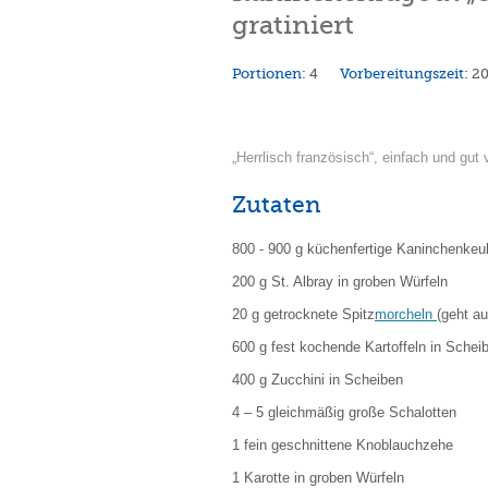
gratiniert
Portionen:
4
Vorbereitungszeit:
2
„Herrlisch französisch“, einfach und gut 
Zutaten
800 - 900 g küchenfertige Kaninchenkeu
200 g St. Albray in groben Würfeln
20 g getrocknete Spitz
morcheln
(geht a
600 g fest kochende Kartoffeln in Schei
400 g Zucchini in Scheiben
4 – 5 gleichmäßig große Schalotten
1 fein geschnittene Knoblauchzehe
1 Karotte in groben Würfeln