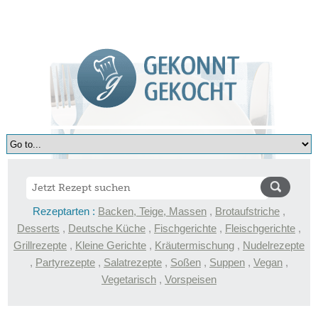
Rezeptarten :
Backen, Teige, Massen
,
Brotaufstriche
,
Desserts
,
Deutsche Küche
,
Fischgerichte
,
Fleischgerichte
,
Grillrezepte
,
Kleine Gerichte
,
Kräutermischung
,
Nudelrezepte
,
Partyrezepte
,
Salatrezepte
,
Soßen
,
Suppen
,
Vegan
,
Vegetarisch
,
Vorspeisen