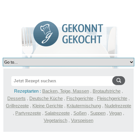
Rezeptarten :
Backen, Teige, Massen
,
Brotaufstriche
,
Desserts
,
Deutsche Küche
,
Fischgerichte
,
Fleischgerichte
,
Grillrezepte
,
Kleine Gerichte
,
Kräutermischung
,
Nudelrezepte
,
Partyrezepte
,
Salatrezepte
,
Soßen
,
Suppen
,
Vegan
,
Vegetarisch
,
Vorspeisen