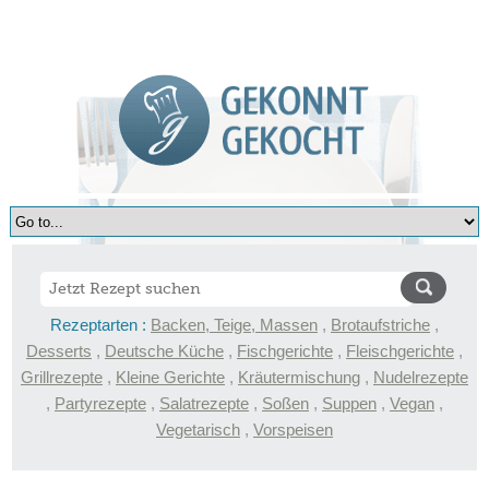
Rezeptarten :
Backen, Teige, Massen
,
Brotaufstriche
,
Desserts
,
Deutsche Küche
,
Fischgerichte
,
Fleischgerichte
,
Grillrezepte
,
Kleine Gerichte
,
Kräutermischung
,
Nudelrezepte
,
Partyrezepte
,
Salatrezepte
,
Soßen
,
Suppen
,
Vegan
,
Vegetarisch
,
Vorspeisen