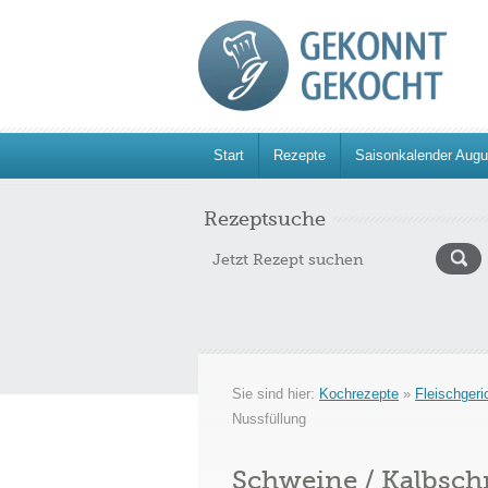
Start
Rezepte
Saisonkalender Augu
Rezeptsuche
Sie sind hier:
Kochrezepte
»
Fleischgeri
Nussfüllung
Schweine / Kalbsch