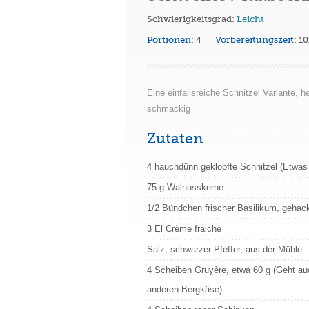
Schwierigkeitsgrad:
Leicht
Portionen:
4
Vorbereitungszeit:
1
Eine einfallsreiche Schnitzel Variante, h
schmackig
Zutaten
4 hauchdünn geklopfte Schnitzel (Etwas
75 g Walnusskerne
1/2 Bündchen frischer Basilikum, gehac
3 El Crème fraiche
Salz, schwarzer Pfeffer, aus der Mühle
4 Scheiben Gruyère, etwa 60 g (Geht au
anderen Bergkäse)