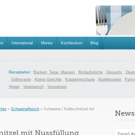
st
International
Menüs
Kochlexikon
Blog
Rezeptarten :
Backen, Teige, Massen
,
Brotaufstriche
,
Desserts
,
Deut
,
Grillrezepte
,
Kleine Gerichte
,
Kräutermischung
,
Nudelrezepte
,
Party
Vegan
,
Vegetarisch
,
Vorspeisen
chte
»
Schweinefleisch
»
Schweine / Kalbschnitzel mit
Newsl
nitzel mit Nussfüllung