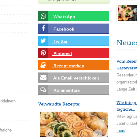
WhatsApp
Facebook
Neue
Twitter
Pinterest
Vom Reser
Rezept merken
Gästeverw
Reservieru
Als Email verschicken
organisator
Lange Zeit 
Kommentare
rkleinern.
Wie integr
Verwandte Rezepte:
tägliche...
Vitex agnus
Jahrhundert
fraiche
more