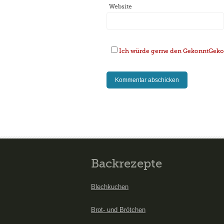
Website
Ich würde gerne den GekonntGekoc
Backrezepte
Blechkuchen
Brot- und Brötchen