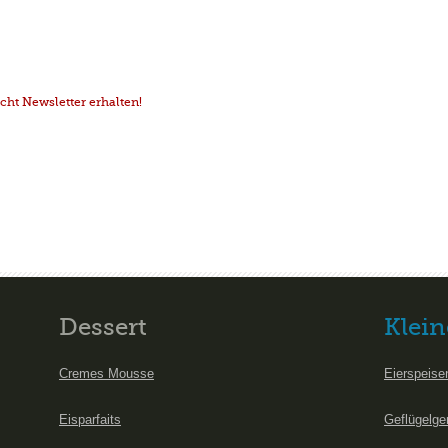
ht Newsletter erhalten!
Dessert
Klein
Cremes Mousse
Eierspeise
Eisparfaits
Geflügelge