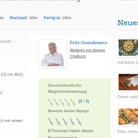
0m
Kochzeit:
10m
Fertig in:
20m
Neue
erzhaft –
Fritz Grundmann
Weiteres von diesem
Chefkoch
mal keine Ze
 1/2 cm dick)
Durchschnittliche
Mitgliederbewertung
kt
Orient verf
(0 / 5)
Bewerte dieses Rezept
ch mit einem
0
Personen haben dieses
Käse sind e
Rezept bewertet