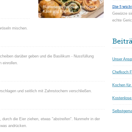
Die 5 wich
Blätterteigschnecken mit Speck,
Käse und Paprika
Gewürze si
echte Geric
bröseln mischen.
Beitr
cheiben darüber geben und die Basilikum - Nussfüllung
Unser Ansp
 einrollen.
Chefkoch F
Kochen für
rschlagen und seitlich mit Zahnstochern verschließen.
Kostenlose 
Selbstgema
 durch die Eier ziehen, etwas "abstreifen". Nunmehr in der
twas andrücken.