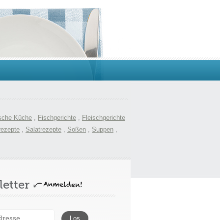
sche Küche
,
Fischgerichte
,
Fleischgerichte
rezepte
,
Salatrezepte
,
Soßen
,
Suppen
,
etter