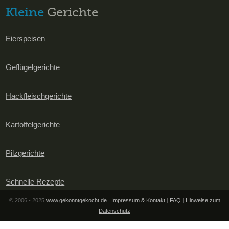
Kleine
Gerichte
Eierspeisen
Geflügelgerichte
Hackfleischgerichte
Kartoffelgerichte
Pilzgerichte
Schnelle Rezepte
© 2006 - 2025
www.gekonntgekocht.de
|
Impressum & Kontakt
|
FAQ
|
Hinweise zum
Datenschutz