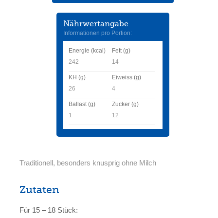
Nährwertangabe
Informationen pro Portion:
Energie (kcal)
Fett (g)
242
14
KH (g)
Eiweiss (g)
26
4
Ballast (g)
Zucker (g)
1
12
Traditionell, besonders knusprig ohne Milch
Zutaten
Für 15 – 18 Stück: