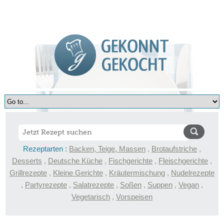
Rezeptarten :
Backen, Teige, Massen
,
Brotaufstriche
,
Desserts
,
Deutsche Küche
,
Fischgerichte
,
Fleischgerichte
,
Grillrezepte
,
Kleine Gerichte
,
Kräutermischung
,
Nudelrezepte
,
Partyrezepte
,
Salatrezepte
,
Soßen
,
Suppen
,
Vegan
,
Vegetarisch
,
Vorspeisen