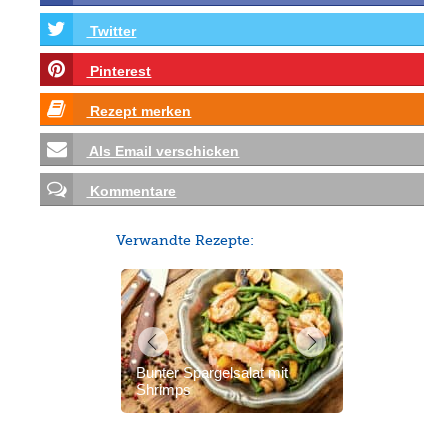
Twitter
Pinterest
Rezept merken
Als Email verschicken
Kommentare
Verwandte Rezepte:
Bunter Spargelsalat mit
Shrimps