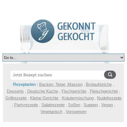
Rezeptarten :
Backen, Teige, Massen
,
Brotaufstriche
,
Desserts
,
Deutsche Küche
,
Fischgerichte
,
Fleischgerichte
,
Grillrezepte
,
Kleine Gerichte
,
Kräutermischung
,
Nudelrezepte
,
Partyrezepte
,
Salatrezepte
,
Soßen
,
Suppen
,
Vegan
,
Vegetarisch
,
Vorspeisen