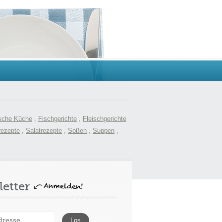
sche Küche
,
Fischgerichte
,
Fleischgerichte
rezepte
,
Salatrezepte
,
Soßen
,
Suppen
,
etter