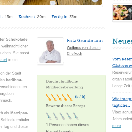
it:
15m
Kochzeit:
20m
Fertig in:
35m
ißer Schokolade
,
Neue
Fritz Grundmann
, weihnachtlicher
Weiteres von diesem
Kuchen. Sie passt
Chefkoch
Vom Reser
sert
in ein
Gästeverw
Reservieru
on der Stadt
organisator
 den
berühmt-
Durchschnittliche
Lange Zeit 
 verschiedensten
Mitgliederbewertung
 ergeben
(5 / 5)
Wie integr
chmack.
tägliche...
Bewerte dieses Rezept
Vitex agnus
ch als
Marzipan-
Jahrhundert
 Schleckermäuler
1
Personen haben dieses
more
m Tag und dieser
Rezept bewertet