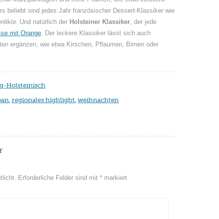
s beliebt sind jedes Jahr französischer Dessert-Klassiker wie
likör. Und natürlich der
Holsteiner Klassiker
, der jede
se mit Orange
. Der leckere Klassiker lässt sich auch
ten ergänzen, wie etwa Kirschen, Pflaumen, Birnen oder
g-Holsteinisch
pan
,
regionales highlight
,
weihnachten
r
licht.
Erforderliche Felder sind mit
*
markiert