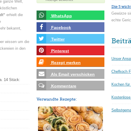
die ganze Welt,
Die 5 wich
köstlichen
Gewürze si
dt“
erhielt die
WhatsApp
echte Geric
e
Facebook
mehr bekannt,
Twitter
Beitr
ber wissen um die
ckereien in den
Pinterest
Unser Ansp
Rezept merken
Chefkoch F
Als Email verschicken
a. 14 Stück:
Kochen für
Kommentare
Kostenlose 
Verwandte Rezepte:
Selbstgema