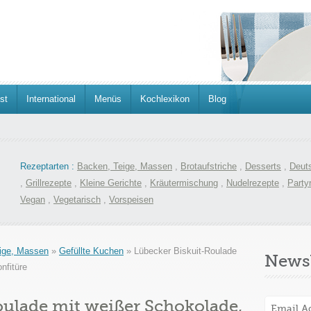
st
International
Menüs
Kochlexikon
Blog
Rezeptarten :
Backen, Teige, Massen
,
Brotaufstriche
,
Desserts
,
Deut
,
Grillrezepte
,
Kleine Gerichte
,
Kräutermischung
,
Nudelrezepte
,
Party
Vegan
,
Vegetarisch
,
Vorspeisen
ige, Massen
»
Gefüllte Kuchen
»
Lübecker Biskuit-Roulade
Newsl
nfitüre
oulade mit weißer Schokolade,