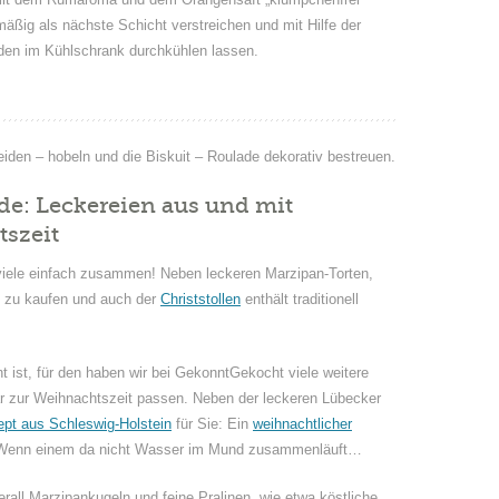
mäßig als nächste Schicht verstreichen und mit Hilfe der
unden im Kühlschrank durchkühlen lassen.
den – hobeln und die Biskuit – Roulade dekorativ bestreuen.
de: Leckereien aus und mit
szeit
viele einfach zusammen! Neben leckeren Marzipan-Torten,
n zu kaufen und auch der
Christstollen
enthält traditionell
 ist, für den haben wir bei GekonntGekocht viele weitere
r zur Weihnachtszeit passen. Neben der leckeren Lübecker
pt aus Schleswig-Holstein
für Sie: Ein
weihnachtlicher
 Wenn einem da nicht Wasser im Mund zusammenläuft…
rall Marzipankugeln und feine Pralinen, wie etwa köstliche