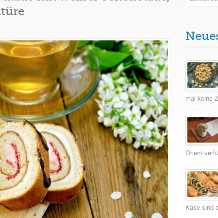
türe
Neue
mal keine Ze
Orient verf
Käse sind e