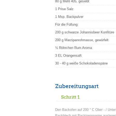
80 g Mehl 405, gesiebt
1 Prise Salz
1 Msp. Backpulver
Für die Füllung:
200 g schwarze Johannisbeer Konfitüre
200 g Marzipanrohmasse, gewürfelt
½ Röhrchen Rum Aroma
3 EL Orangensaft
30 - 40 g weiße Schokoladenspäne
Zubereitungsart
Schritt 1
Den Backofen auf 200 ° C Ober - / Unter
Backblech mit Backtrennpapier auslegen