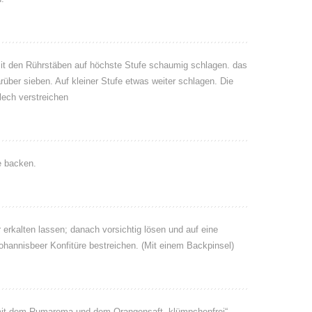
mit den Rührstäben auf höchste Stufe schaumig schlagen. das
ber sieben. Auf kleiner Stufe etwas weiter schlagen. Die
ech verstreichen
e backen.
rkalten lassen; danach vorsichtig lösen und auf eine
Johannisbeer Konfitüre bestreichen. (Mit einem Backpinsel)
mit dem Rumaroma und dem Orangensaft „klümpchenfrei“