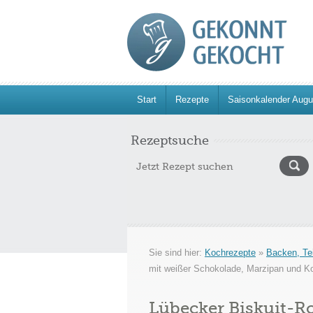
Start
Rezepte
Saisonkalender Augu
Rezeptsuche
Sie sind hier:
Kochrezepte
»
Backen, Te
mit weißer Schokolade, Marzipan und Ko
Lübecker Biskuit-R