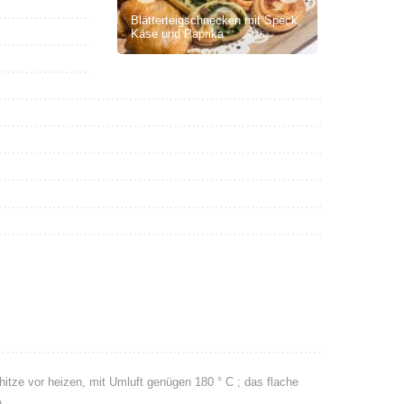
Blätterteigschnecken mit Speck,
Käse und Paprika
hitze vor heizen, mit Umluft genügen 180 ° C ; das flache
.