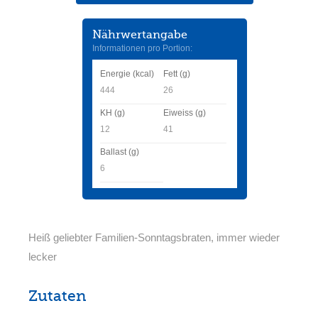
Nährwertangabe
Informationen pro Portion:
Energie (kcal)
Fett (g)
444
26
KH (g)
Eiweiss (g)
12
41
Ballast (g)
6
Heiß geliebter Familien-Sonntagsbraten, immer wieder
lecker
Zutaten