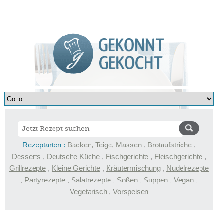
Rezeptarten :
Backen, Teige, Massen
,
Brotaufstriche
,
Desserts
,
Deutsche Küche
,
Fischgerichte
,
Fleischgerichte
,
Grillrezepte
,
Kleine Gerichte
,
Kräutermischung
,
Nudelrezepte
,
Partyrezepte
,
Salatrezepte
,
Soßen
,
Suppen
,
Vegan
,
Vegetarisch
,
Vorspeisen