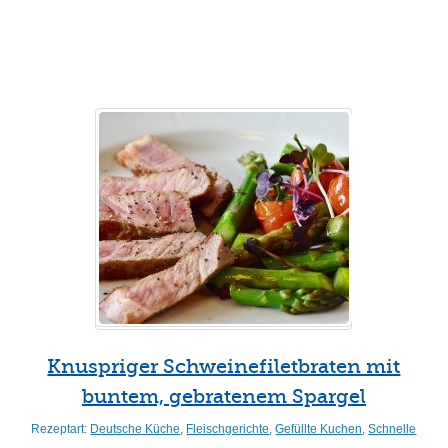
Weiterlesen
Knuspriger Schweinefiletbraten mit
buntem, gebratenem Spargel
Rezeptart:
Deutsche Küche
,
Fleischgerichte
,
Gefüllte Kuchen
,
Schnelle