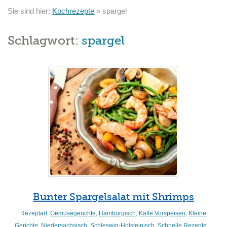
Sie sind hier:
Kochrezepte
»
spargel
Schlagwort:
spargel
Bunter Spargelsalat mit Shrimps
Rezeptart:
Gemüsegerichte
,
Hamburgisch
,
Kalte Vorspeisen
,
Kleine
Gerichte
,
Niedersächsisch
,
Schleswig-Holsteinisch
,
Schnelle Rezepte