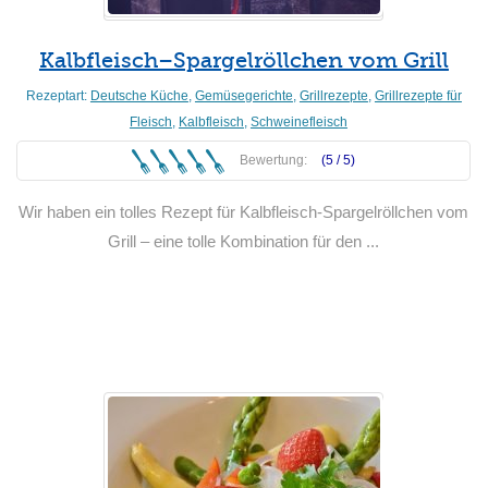
Kalbfleisch–Spargelröllchen vom Grill
Rezeptart:
Deutsche Küche
,
Gemüsegerichte
,
Grillrezepte
,
Grillrezepte für
Fleisch
,
Kalbfleisch
,
Schweinefleisch
Bewertung:
(5 /
5
)
Wir haben ein tolles Rezept für Kalbfleisch-Spargelröllchen vom
Grill – eine tolle Kombination für den ...
Weiterlesen