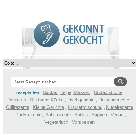
Rezeptarten :
Backen, Teige, Massen
,
Brotaufstriche
,
Desserts
,
Deutsche Küche
,
Fischgerichte
,
Fleischgerichte
,
Grillrezepte
,
Kleine Gerichte
,
Kräutermischung
,
Nudelrezepte
,
Partyrezepte
,
Salatrezepte
,
Soßen
,
Suppen
,
Vegan
,
Vegetarisch
,
Vorspeisen