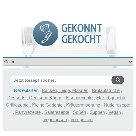
Rezeptarten :
Backen, Teige, Massen
,
Brotaufstriche
,
Desserts
,
Deutsche Küche
,
Fischgerichte
,
Fleischgerichte
,
Grillrezepte
,
Kleine Gerichte
,
Kräutermischung
,
Nudelrezepte
,
Partyrezepte
,
Salatrezepte
,
Soßen
,
Suppen
,
Vegan
,
Vegetarisch
,
Vorspeisen