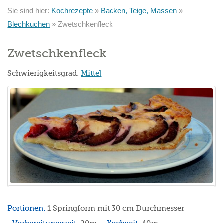
Sie sind hier:
Kochrezepte
»
Backen, Teige, Massen
»
Blechkuchen
»
Zwetschkenfleck
Zwetschkenfleck
Schwierigkeitsgrad:
Mittel
Portionen:
1 Springform mit 30 cm Durchmesser
Vorbereitungszeit:
20m
Kochzeit:
40m