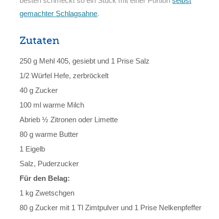
besten schmeckt so ein Stück mit einer Portion
selbst
gemachter Schlagsahne
.
Zutaten
250 g Mehl 405, gesiebt und 1 Prise Salz
1/2 Würfel Hefe, zerbröckelt
40 g Zucker
100 ml warme Milch
Abrieb ½ Zitronen oder Limette
80 g warme Butter
1 Eigelb
Salz, Puderzucker
Für den Belag:
1 kg Zwetschgen
80 g Zucker mit 1 Tl Zimtpulver und 1 Prise Nelkenpfeffer