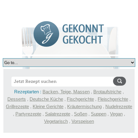
Rezeptarten :
Backen, Teige, Massen
,
Brotaufstriche
,
Desserts
,
Deutsche Küche
,
Fischgerichte
,
Fleischgerichte
,
Grillrezepte
,
Kleine Gerichte
,
Kräutermischung
,
Nudelrezepte
,
Partyrezepte
,
Salatrezepte
,
Soßen
,
Suppen
,
Vegan
,
Vegetarisch
,
Vorspeisen