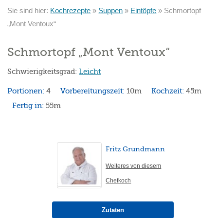
Sie sind hier:
Kochrezepte
»
Suppen
»
Eintöpfe
»
Schmortopf
„Mont Ventoux“
Schmortopf „Mont Ventoux“
Schwierigkeitsgrad:
Leicht
Portionen:
4
Vorbereitungszeit:
10m
Kochzeit:
45m
Fertig in:
55m
Fritz Grundmann
Weiteres von diesem
Chefkoch
Zutaten