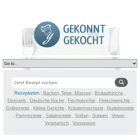
Rezeptarten :
Backen, Teige, Massen
,
Brotaufstriche
,
Desserts
,
Deutsche Küche
,
Fischgerichte
,
Fleischgerichte
,
Grillrezepte
,
Kleine Gerichte
,
Kräutermischung
,
Nudelrezepte
,
Partyrezepte
,
Salatrezepte
,
Soßen
,
Suppen
,
Vegan
,
Vegetarisch
,
Vorspeisen