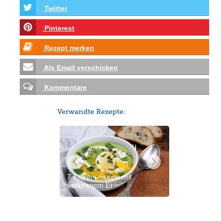
Twitter
Pinterest
Rezept merken
Als Email verschicken
Kommentare
Verwandte Rezepte:
7 Kräuter-Suppe mit
verlorenem Ei