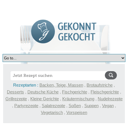
Rezeptarten :
Backen, Teige, Massen
,
Brotaufstriche
,
Desserts
,
Deutsche Küche
,
Fischgerichte
,
Fleischgerichte
,
Grillrezepte
,
Kleine Gerichte
,
Kräutermischung
,
Nudelrezepte
,
Partyrezepte
,
Salatrezepte
,
Soßen
,
Suppen
,
Vegan
,
Vegetarisch
,
Vorspeisen