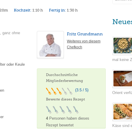
20m
Kochzeit:
1:10 h
Fertig in:
1:30 h
Neue
e, ganz ohne
Fritz Grundmann
Weiteres von diesem
Chefkoch
mal keine Ze
ter oder Keule
Durchschnittliche
Mitgliederbewertung
(3.5 / 5)
ben
Orient verf
Bewerte dieses Rezept
er
4
Personen haben dieses
Rezept bewertet
Käse sind e