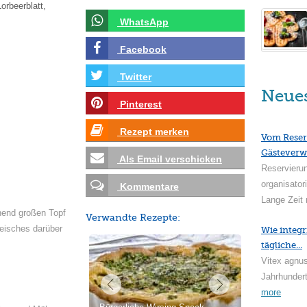
orbeerblatt,
WhatsApp
Facebook
Twitter
Neue
Pinterest
Rezept merken
Vom Reser
Gästeverw
Als Email verschicken
Reservieru
organisator
Kommentare
Lange Zeit 
hend großen Topf
Verwandte Rezepte:
leisches darüber
Wie integr
tägliche...
Vitex agnus
Jahrhundert
more