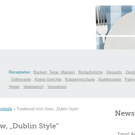
st
International
Menüs
Kochlexikon
Blog
Rezeptarten :
Backen, Teige, Massen
,
Brotaufstriche
,
Desserts
,
Deut
,
Grillrezepte
,
Kleine Gerichte
,
Kräutermischung
,
Nudelrezepte
,
Party
Vegan
,
Vegetarisch
,
Vorspeisen
intöpfe
»
Traditional Irish Stew, „Dublin Style“
Newsl
ew, „Dublin Style“