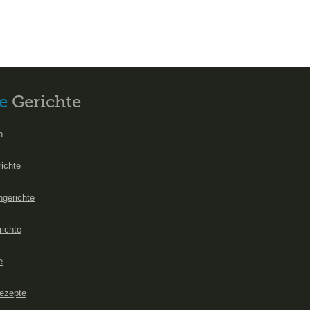
e
Gerichte
n
richte
hgerichte
richte
e
ezepte