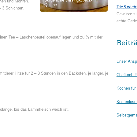
Bürgerliche Wirsing-Speck-
chen und Möhren.
Quiche
Die 5 wich
– 3 Schichten.
Gewürze si
echte Geric
einen Tee – Laschenbeutel obenauf legen und zu ¾ mit der
Beitr
Unser Ansp
ittlerer Hitze für 2 – 3 Stunden in den Backofen, je länger, je
Chefkoch F
Kochen für
Kostenlose 
olange, bis das Lammfleisch weich ist.
Selbstgema