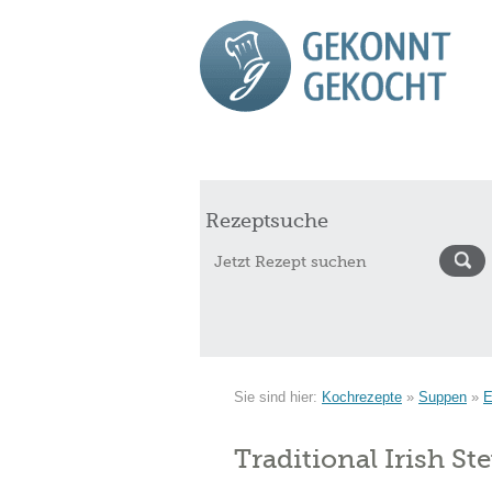
Start
Rezepte
Saisonkalender Augu
Rezeptsuche
Sie sind hier:
Kochrezepte
»
Suppen
»
E
Traditional Irish St