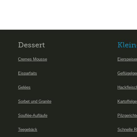
Dessert
Klein
Cremes Mousse
Eierspeise
Eisparfaits
Geflügelge
Gelées
Hackfleisc
Sorbet und Granite
Kartoffelge
Souflèe-Aufläufe
Pilzgericht
Teegebäck
Schnelle R