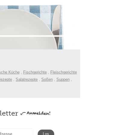
sche Küche
,
Fischgerichte
,
Fleischgerichte
rezepte
,
Salatrezepte
,
Soßen
,
Suppen
,
etter