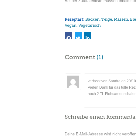
Bei der Zutatatenliste müssen Inhaltss
Rezeptart:
Backen, Teige, Massen
,
Bl
Vegan
,
Vegetarisch
Comment
(1)
verfasst von Sandra on
20/10
Vielen Dank für das tolle Re
noch 2 TL Flohsamenschalen
Schreibe einen Kommenta
Deine E-Mail-Adresse wird nicht veröffent