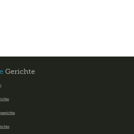
e
Gerichte
n
richte
hgerichte
richte