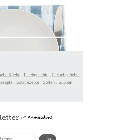
sche Küche
,
Fischgerichte
,
Fleischgerichte
rezepte
,
Salatrezepte
,
Soßen
,
Suppen
,
etter