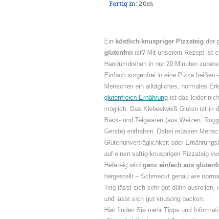
Fertig in:
20m
Ein
köstlich-knuspriger Pizzateig
der g
glutenfrei
ist? Mit unserem Rezept ist e
Handumdrehen in nur 20 Minuten zuberei
Einfach sorgenfrei in eine Pizza beißen 
Menschen ein alltägliches, normales Erle
glutenfreien Ernährung
ist das leider nic
möglich. Das Klebeeiweiß Gluten ist in 
Back- und Teigwaren (aus Weizen, Rogg
Gerste) enthalten. Dabei müssen Mensch
Glutenunverträglichkeit oder Ernährungs
auf einen saftig-knusprigen Pizzateig ve
Hefeteig wird
ganz einfach aus glutenf
hergestellt – Schmeckt genau wie normal
Teig lässt sich sehr gut dünn ausrollen,
und lässt sich gut knusprig backen.
Hier finden Sie mehr Tipps und Inform