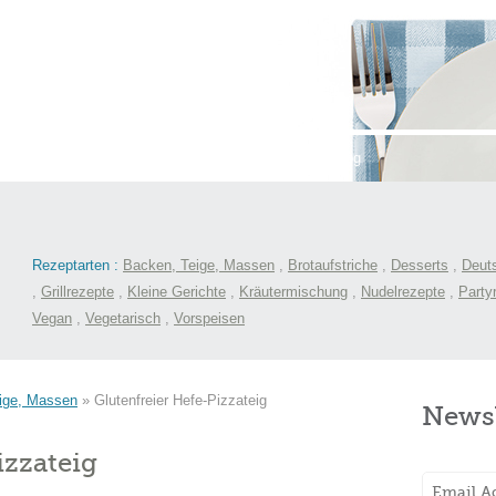
st
International
Menüs
Kochlexikon
Blog
Rezeptarten :
Backen, Teige, Massen
,
Brotaufstriche
,
Desserts
,
Deut
,
Grillrezepte
,
Kleine Gerichte
,
Kräutermischung
,
Nudelrezepte
,
Party
Vegan
,
Vegetarisch
,
Vorspeisen
ige, Massen
»
Glutenfreier Hefe-Pizzateig
Newsl
izzateig