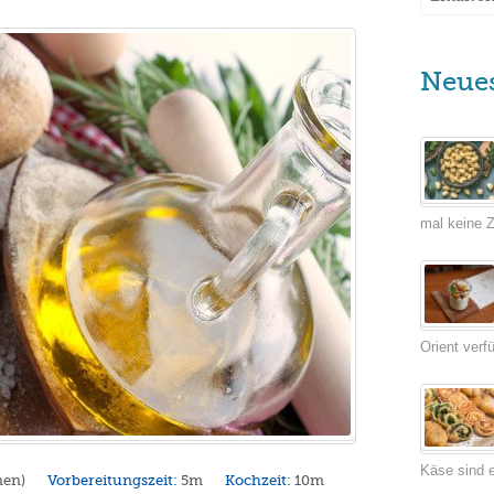
Neue
mal keine Ze
Orient verf
Käse sind e
nen)
Vorbereitungszeit:
5m
Kochzeit:
10m