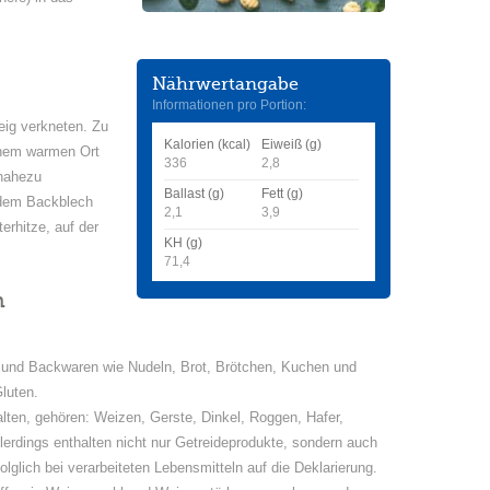
Nährwertangabe
Informationen pro Portion:
eig verkneten. Zu
Kalorien (kcal)
Eiweiß (g)
inem warmen Ort
336
2,8
 nahezu
Ballast (g)
Fett (g)
 dem Backblech
2,1
3,9
erhitze, auf der
KH (g)
71,4
n
g- und Backwaren wie Nudeln, Brot, Brötchen, Kuchen und
luten.
alten, gehören: Weizen, Gerste, Dinkel, Roggen, Hafer,
erdings enthalten nicht nur Getreideprodukte, sondern auch
olglich bei verarbeiteten Lebensmitteln auf die Deklarierung.