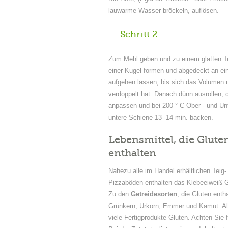
lauwarme Wasser bröckeln, auflösen.
Schritt 2
Zum Mehl geben und zu einem glatten T
einer Kugel formen und abgedeckt an e
aufgehen lassen, bis sich das Volumen
verdoppelt hat. Danach dünn ausrollen,
anpassen und bei 200 ° C Ober - und Unt
untere Schiene 13 -14 min. backen.
Lebensmittel, die Glute
enthalten
Nahezu alle im Handel erhältlichen Tei
Pizzaböden enthalten das Klebeeiweiß G
Zu den
Getreidesorten
, die Gluten enth
Grünkern, Urkorn, Emmer und Kamut. All
viele Fertigprodukte Gluten. Achten Sie f