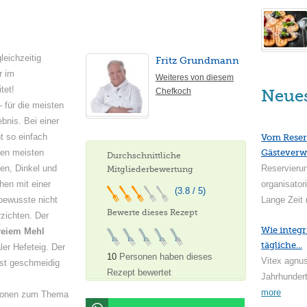
leichzeitig
Fritz Grundmann
r im
Weiteres von diesem
tet!
Chefkoch
Neue
– für die meisten
bnis. Bei einer
ht so einfach
Vom Reser
den meisten
Gästeverw
Durchschnittliche
en, Dinkel und
Reservieru
Mitgliederbewertung
en mit einer
organisator
(3.8 / 5)
bewusste nicht
Lange Zeit 
Bewerte dieses Rezept
rzichten. Der
Wie integr
reiem Mehl
tägliche...
er Hefeteig. Der
10
Personen haben dieses
Vitex agnus
 ist geschmeidig
Rezept bewertet
Jahrhundert
more
ationen zum Thema