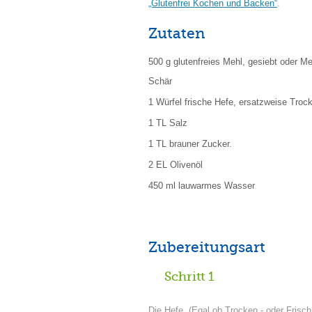
„Glutenfrei Kochen und Backen“
.
Zutaten
500 g glutenfreies Mehl, gesiebt oder Me
Schär
1 Würfel frische Hefe, ersatzweise Troc
1 TL Salz
1 TL brauner Zucker.
2 EL Olivenöl
450 ml lauwarmes Wasser
Zubereitungsart
Schritt 1
Die Hefe, (Egal ob Trocken - oder Frisch