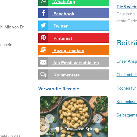
WhatsApp
Die 5 wich
Facebook
Gewürze si
echte Geric
Twitter
hl Mix von Dr.
Pinterest
Beitr
kenhefe
Rezept merken
Unser Ansp
Als Email verschicken
Kommentare
Chefkoch F
Kochen für
Verwandte Rezepte:
Kostenlose 
Selbstgema
Gnocchi in Frischkäse-Spinat-
Soße
hefe) in das