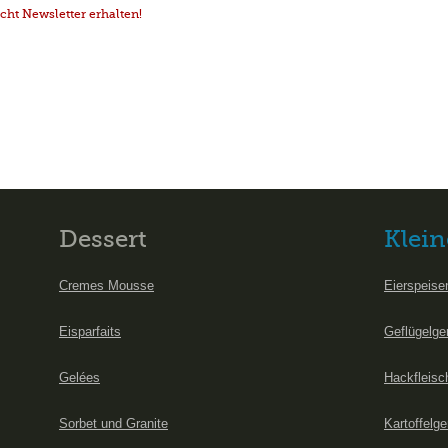
ht Newsletter erhalten!
Dessert
Klein
Cremes Mousse
Eierspeise
Eisparfaits
Geflügelge
Gelées
Hackfleisc
Sorbet und Granite
Kartoffelge