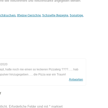
toffe wie Weizenmehl und Weizenstärke angegeben werden.
echkuchen
,
Kleine Gerichte
,
Schnelle Rezepte
,
Sonstige
,
/2020
zept, hatte noch nie einen so leckeren Pizzateig ????….. hab
pulver hinzugegeben….. die Pizza war ein Traum!
Antworten
r
licht.
Erforderliche Felder sind mit
*
markiert