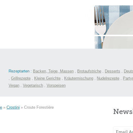
st
International
Menüs
Kochlexikon
Blog
Rezeptarten :
Backen, Teige, Massen
,
Brotaufstriche
,
Desserts
,
Deut
,
Grillrezepte
,
Kleine Gerichte
,
Kräutermischung
,
Nudelrezepte
,
Party
Vegan
,
Vegetarisch
,
Vorspeisen
te
»
Crostini
»
Croute Forestière
Newsl