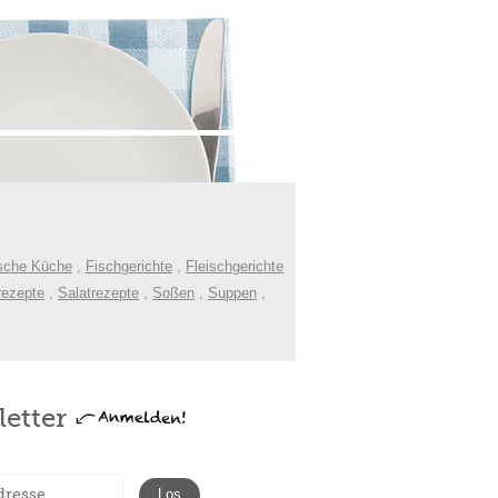
sche Küche
,
Fischgerichte
,
Fleischgerichte
rezepte
,
Salatrezepte
,
Soßen
,
Suppen
,
etter