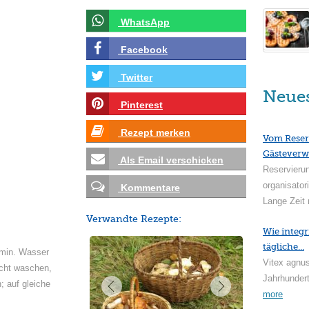
WhatsApp
Facebook
Twitter
Neue
Pinterest
Rezept merken
Vom Reser
Gästeverw
Als Email verschicken
Reservieru
organisator
Kommentare
Lange Zeit 
Verwandte Rezepte:
Wie integr
tägliche...
 min. Wasser
Vitex agnus
icht waschen,
Jahrhundert
; auf gleiche
more