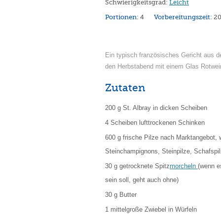
Schwierigkeitsgrad:
Leicht
Portionen:
4
Vorbereitungszeit:
2
Ein typisch französisches Gericht aus d
den Herbstabend mit einem Glas Rotwei
Zutaten
200 g St. Albray in dicken Scheiben
4 Scheiben lufttrockenen Schinken
600 g frische Pilze nach Marktangebot, 
Steinchampignons, Steinpilze, Schafspil
30 g getrocknete Spitz
morcheln
(wenn e
sein soll, geht auch ohne)
30 g Butter
1 mittelgroße Zwiebel in Würfeln