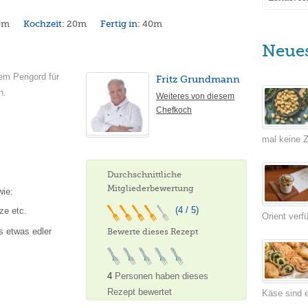
0m
Kochzeit:
20m
Fertig in:
40m
Neue
em Perigord für
Fritz Grundmann
n.
Weiteres von diesem
Chefkoch
mal keine Ze
Durchschnittliche
Mitgliederbewertung
wie:
(4 / 5)
ze etc.
Orient verf
s etwas edler
Bewerte dieses Rezept
4
Personen haben dieses
Rezept bewertet
Käse sind e