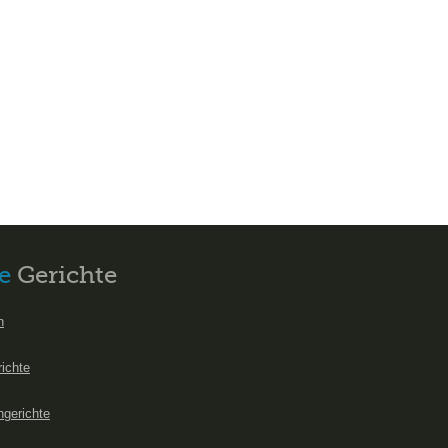
e
Gerichte
n
richte
hgerichte