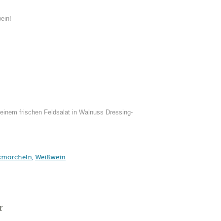
ein!
 einem frischen Feldsalat in Walnuss Dressing-
tzmorcheln
,
Weißwein
r