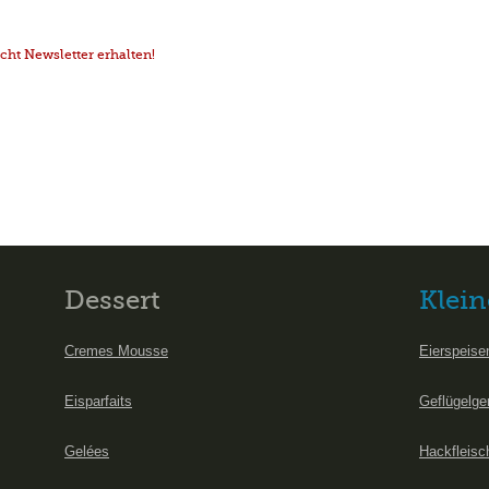
ht Newsletter erhalten!
Dessert
Klein
Cremes Mousse
Eierspeise
Eisparfaits
Geflügelge
Gelées
Hackfleisc