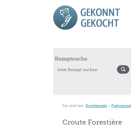
Start
Rezepte
Saisonkalender Augu
Rezeptsuche
Sie sind hier:
Kochrezepte
»
Partyrezep
Croute Forestière