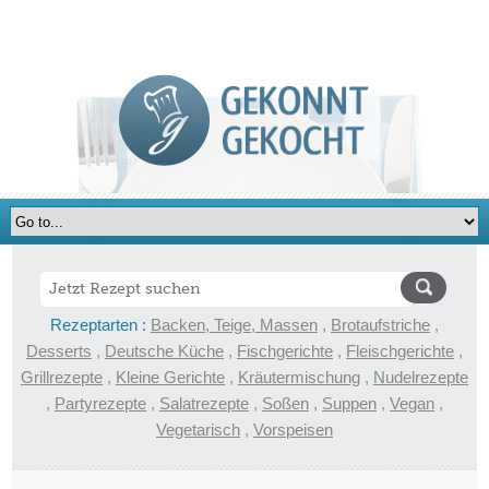
Rezeptarten :
Backen, Teige, Massen
,
Brotaufstriche
,
Desserts
,
Deutsche Küche
,
Fischgerichte
,
Fleischgerichte
,
Grillrezepte
,
Kleine Gerichte
,
Kräutermischung
,
Nudelrezepte
,
Partyrezepte
,
Salatrezepte
,
Soßen
,
Suppen
,
Vegan
,
Vegetarisch
,
Vorspeisen