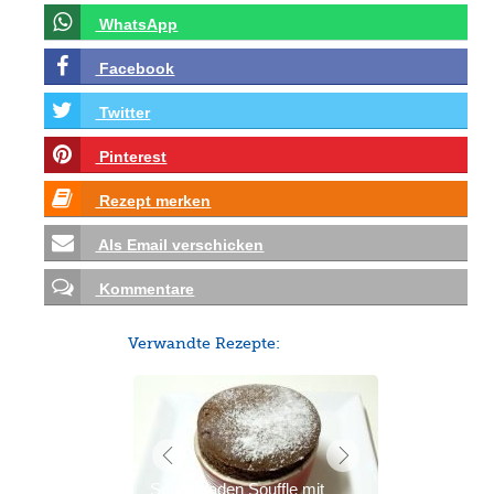
WhatsApp
Facebook
Twitter
Pinterest
Rezept merken
Als Email verschicken
Kommentare
Verwandte Rezepte:
Schokoladen Souffle mit