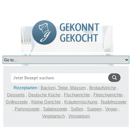
Rezeptarten :
Backen, Teige, Massen
,
Brotaufstriche
,
Desserts
,
Deutsche Küche
,
Fischgerichte
,
Fleischgerichte
,
Grillrezepte
,
Kleine Gerichte
,
Kräutermischung
,
Nudelrezepte
,
Partyrezepte
,
Salatrezepte
,
Soßen
,
Suppen
,
Vegan
,
Vegetarisch
,
Vorspeisen