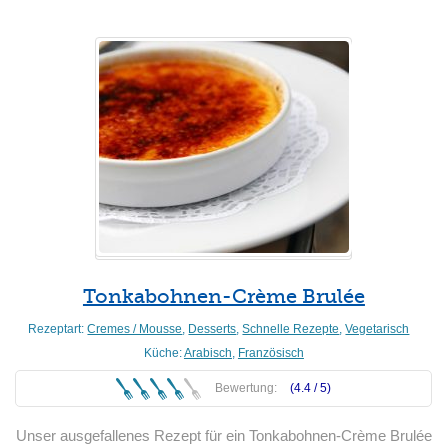
Tonkabohnen-Crème Brulée
Rezeptart:
Cremes / Mousse
,
Desserts
,
Schnelle Rezepte
,
Vegetarisch
Küche:
Arabisch
,
Französisch
Bewertung:
(4.4 /
5
)
Unser ausgefallenes Rezept für ein Tonkabohnen-Crème Brulée