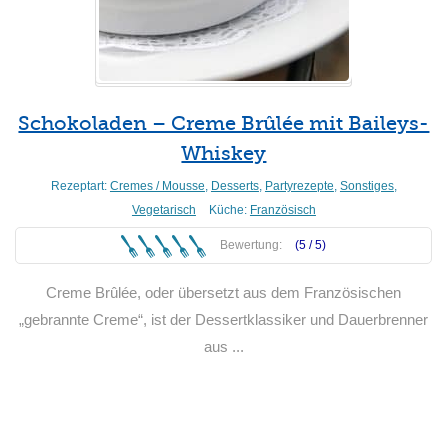
Schokoladen – Creme Brûlée mit Baileys-
Whiskey
Rezeptart:
Cremes / Mousse
,
Desserts
,
Partyrezepte
,
Sonstiges
,
Vegetarisch
Küche:
Französisch
Bewertung:
(5 /
5
)
Creme Brûlée, oder übersetzt aus dem Französischen
„gebrannte Creme“, ist der Dessertklassiker und Dauerbrenner
aus ...
Weiterlesen