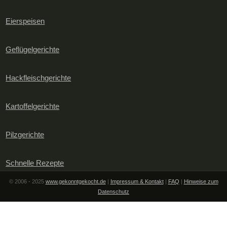
Eierspeisen
Geflügelgerichte
Hackfleischgerichte
Kartoffelgerichte
Pilzgerichte
Schnelle Rezepte
© 2006 - 2025
www.gekonntgekocht.de
|
Impressum & Kontakt
|
FAQ
|
Hinweise zum
Datenschutz