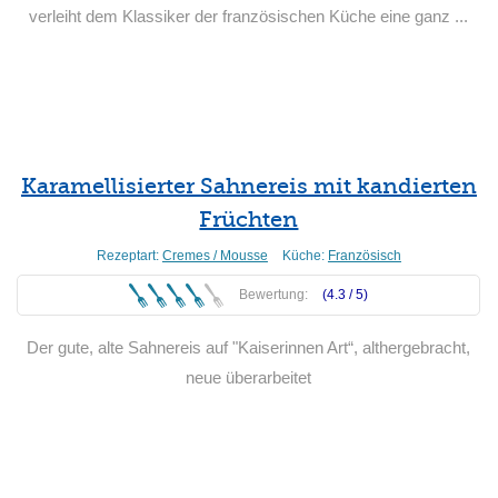
verleiht dem Klassiker der französischen Küche eine ganz ...
Weiterlesen
Karamellisierter Sahnereis mit kandierten
Früchten
Rezeptart:
Cremes / Mousse
Küche:
Französisch
Bewertung:
(4.3 /
5
)
Der gute, alte Sahnereis auf "Kaiserinnen Art“, althergebracht,
neue überarbeitet
Weiterlesen