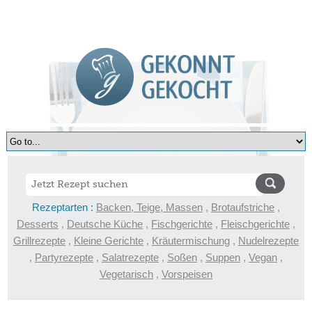
Rezeptarten :
Backen, Teige, Massen
,
Brotaufstriche
,
Desserts
,
Deutsche Küche
,
Fischgerichte
,
Fleischgerichte
,
Grillrezepte
,
Kleine Gerichte
,
Kräutermischung
,
Nudelrezepte
,
Partyrezepte
,
Salatrezepte
,
Soßen
,
Suppen
,
Vegan
,
Vegetarisch
,
Vorspeisen