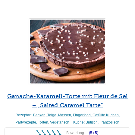
Ganache-Karamell-Torte mit Fleur de Sel
– „Salted Caramel Tarte“
Rezeptart:
Backen, Teige, Massen
,
Fingerfood
,
Gefüllte Kuchen
,
Partyrezepte
,
Torten
,
Vegetarisch
Küche:
Britisch
,
Französisch
Bewertung:
(5 /
5
)