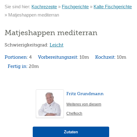
Sie sind hier:
Kochrezepte
»
Fischgerichte
»
Kalte Fischgerichte
»
Matjeshappen mediterran
Matjeshappen mediterran
Schwierigkeitsgrad:
Leicht
Portionen:
4
Vorbereitungszeit:
10m
Kochzeit:
10m
Fertig in:
20m
Fritz Grundmann
Weiteres von diesem
Chefkoch
Zutaten