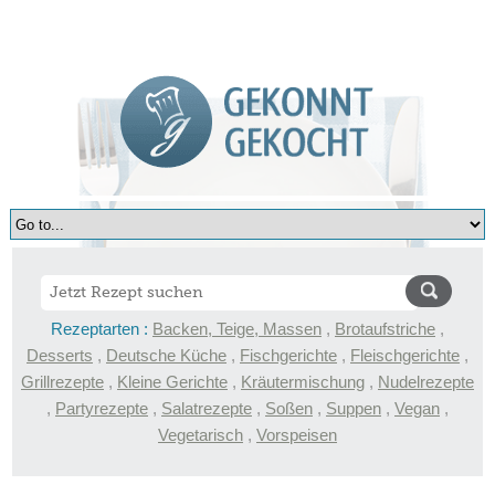
Rezeptarten :
Backen, Teige, Massen
,
Brotaufstriche
,
Desserts
,
Deutsche Küche
,
Fischgerichte
,
Fleischgerichte
,
Grillrezepte
,
Kleine Gerichte
,
Kräutermischung
,
Nudelrezepte
,
Partyrezepte
,
Salatrezepte
,
Soßen
,
Suppen
,
Vegan
,
Vegetarisch
,
Vorspeisen