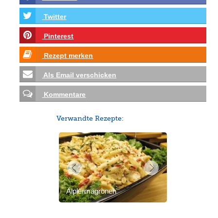
Twitter
Pinterest
Rezept merken
Als Email verschicken
Kommentare
Verwandte Rezepte:
Älplermagronen