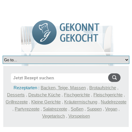
Rezeptarten :
Backen, Teige, Massen
,
Brotaufstriche
,
Desserts
,
Deutsche Küche
,
Fischgerichte
,
Fleischgerichte
,
Grillrezepte
,
Kleine Gerichte
,
Kräutermischung
,
Nudelrezepte
,
Partyrezepte
,
Salatrezepte
,
Soßen
,
Suppen
,
Vegan
,
Vegetarisch
,
Vorspeisen