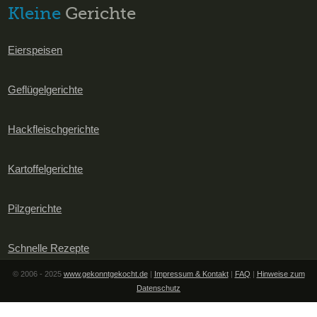
Kleine
Gerichte
Eierspeisen
Geflügelgerichte
Hackfleischgerichte
Kartoffelgerichte
Pilzgerichte
Schnelle Rezepte
© 2006 - 2025
www.gekonntgekocht.de
|
Impressum & Kontakt
|
FAQ
|
Hinweise zum
Datenschutz