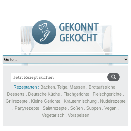
Rezeptarten :
Backen, Teige, Massen
,
Brotaufstriche
,
Desserts
,
Deutsche Küche
,
Fischgerichte
,
Fleischgerichte
,
Grillrezepte
,
Kleine Gerichte
,
Kräutermischung
,
Nudelrezepte
,
Partyrezepte
,
Salatrezepte
,
Soßen
,
Suppen
,
Vegan
,
Vegetarisch
,
Vorspeisen