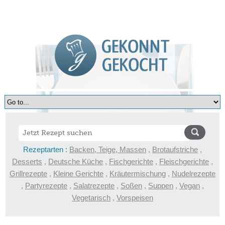
Rezeptarten :
Backen, Teige, Massen
,
Brotaufstriche
,
Desserts
,
Deutsche Küche
,
Fischgerichte
,
Fleischgerichte
,
Grillrezepte
,
Kleine Gerichte
,
Kräutermischung
,
Nudelrezepte
,
Partyrezepte
,
Salatrezepte
,
Soßen
,
Suppen
,
Vegan
,
Vegetarisch
,
Vorspeisen