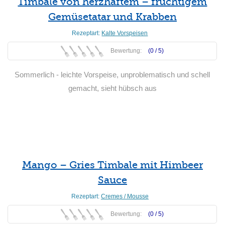
Timbale von herzhaftem – fruchtigem
Gemüsetatar und Krabben
Rezeptart:
Kalte Vorspeisen
Bewertung:
(0 /
5
)
Sommerlich - leichte Vorspeise, unproblematisch und schell
gemacht, sieht hübsch aus
Weiterlesen
Mango – Gries Timbale mit Himbeer
Sauce
Rezeptart:
Cremes / Mousse
Bewertung:
(0 /
5
)