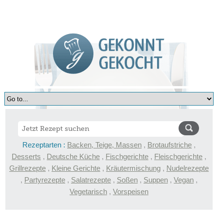
Rezeptarten :
Backen, Teige, Massen
,
Brotaufstriche
,
Desserts
,
Deutsche Küche
,
Fischgerichte
,
Fleischgerichte
,
Grillrezepte
,
Kleine Gerichte
,
Kräutermischung
,
Nudelrezepte
,
Partyrezepte
,
Salatrezepte
,
Soßen
,
Suppen
,
Vegan
,
Vegetarisch
,
Vorspeisen