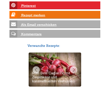
Pinterest
Rezept merken
Als Email verschicken
Kommentare
Verwandte Rezepte:
Rote Bete Carpaccio mit
Ziegenkäse und
karamellisierten Walnüssen