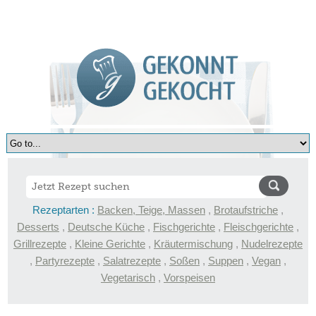
Rezeptarten :
Backen, Teige, Massen
,
Brotaufstriche
,
Desserts
,
Deutsche Küche
,
Fischgerichte
,
Fleischgerichte
,
Grillrezepte
,
Kleine Gerichte
,
Kräutermischung
,
Nudelrezepte
,
Partyrezepte
,
Salatrezepte
,
Soßen
,
Suppen
,
Vegan
,
Vegetarisch
,
Vorspeisen