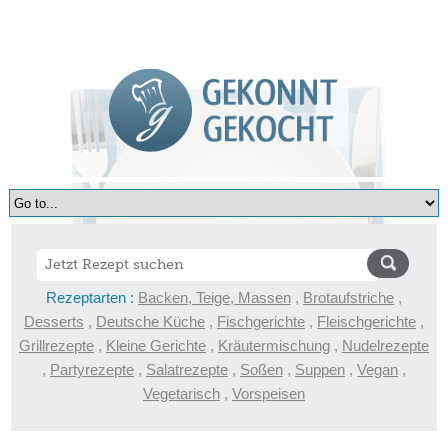
Rezeptarten :
Backen, Teige, Massen
,
Brotaufstriche
,
Desserts
,
Deutsche Küche
,
Fischgerichte
,
Fleischgerichte
,
Grillrezepte
,
Kleine Gerichte
,
Kräutermischung
,
Nudelrezepte
,
Partyrezepte
,
Salatrezepte
,
Soßen
,
Suppen
,
Vegan
,
Vegetarisch
,
Vorspeisen