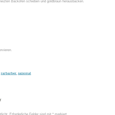
geheizten Backofen schieben und goldbraun herausbacken.
rvieren.
,
rarbarber
,
saisonal
r
licht.
Erforderliche Felder sind mit
*
markiert