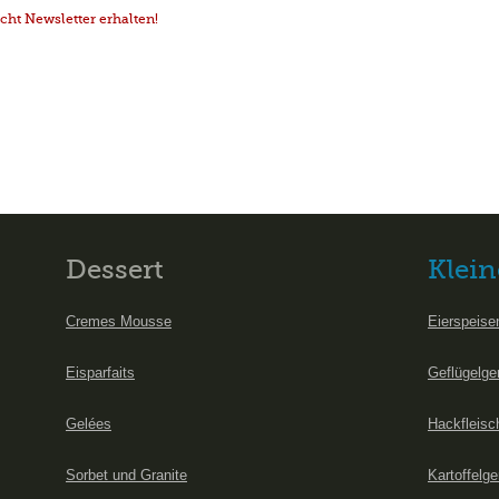
ht Newsletter erhalten!
Dessert
Klein
Cremes Mousse
Eierspeise
Eisparfaits
Geflügelge
Gelées
Hackfleisc
Sorbet und Granite
Kartoffelge