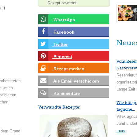
Rezept bewertet
er)
WhatsApp
Facebook
Neue
Twitter
Pinterest
Vom Reser
Gästeverw
Rezept merken
Reservieru
orbereiteten
Als Email verschicken
organisator
e weich
Lange Zeit 
Kommentare
halbierten
ochen.
Wie integr
Verwandte Rezepte:
tägliche...
Vitex agnus
Jahrhundert
more
e dem Grand