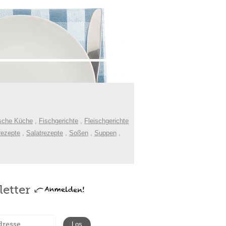
sche Küche
,
Fischgerichte
,
Fleischgerichte
rezepte
,
Salatrezepte
,
Soßen
,
Suppen
,
etter