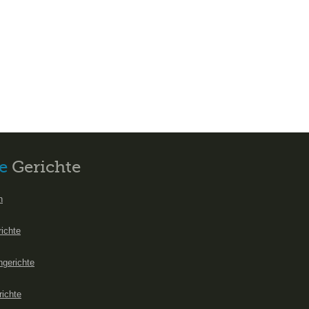
e
Gerichte
n
richte
hgerichte
richte