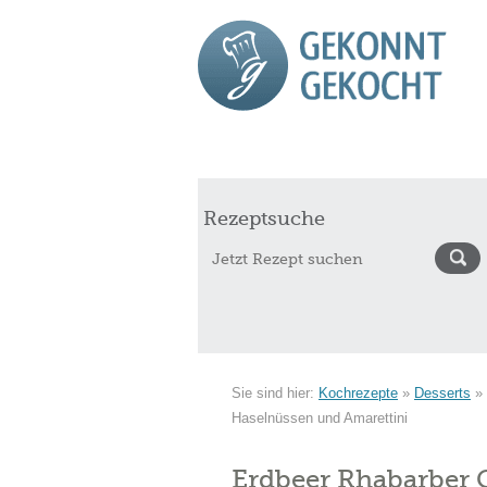
Start
Rezepte
Saisonkalender Augu
Rezeptsuche
Sie sind hier:
Kochrezepte
»
Desserts
»
Haselnüssen und Amarettini
Erdbeer Rhabarber G