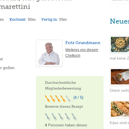
marettini
5m
Kochzeit:
30m
Fertig in:
55m
Neue
Fritz Grundmann
Weiteres von diesem
Chefkoch
mal keine Ze
rt
cm großen
Durchschnittliche
Mitgliederbewertung
Orient verf
(4 / 5)
Bewerte dieses Rezept
Käse sind e
4
Personen haben dieses