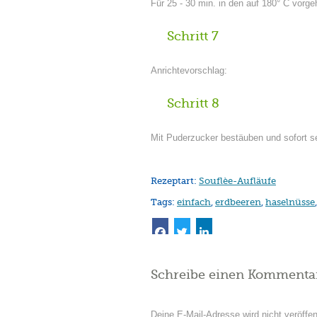
Für 25 - 30 min. in den auf 180° C vor
Schritt 7
Anrichtevorschlag:
Schritt 8
Mit Puderzucker bestäuben und sofort se
Rezeptart:
Souflèe-Aufläufe
Tags:
einfach
,
erdbeeren
,
haselnüsse
Schreibe einen Kommenta
Deine E-Mail-Adresse wird nicht veröffent