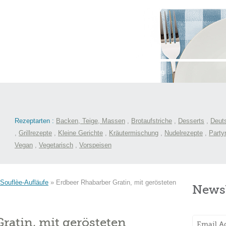
st
International
Menüs
Kochlexikon
Blog
Rezeptarten :
Backen, Teige, Massen
,
Brotaufstriche
,
Desserts
,
Deut
,
Grillrezepte
,
Kleine Gerichte
,
Kräutermischung
,
Nudelrezepte
,
Party
Vegan
,
Vegetarisch
,
Vorspeisen
Souflèe-Aufläufe
»
Erdbeer Rhabarber Gratin, mit gerösteten
Newsl
ratin, mit gerösteten