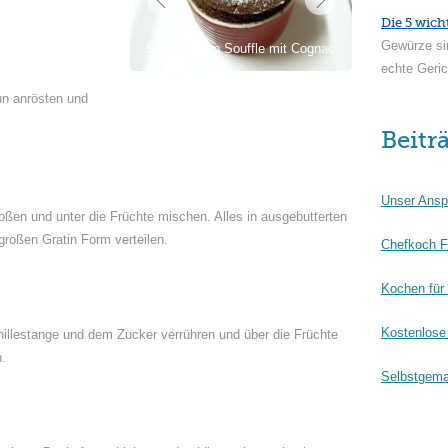
Die 5 wich
Gewürze si
Schokoladen Souffle mit Cognac
echte Geric
un anrösten und
Beitr
Unser Ansp
toßen und unter die Früchte mischen. Alles in ausgebutterten
 großen Gratin Form verteilen.
Chefkoch F
Kochen für
Kostenlose 
nillestange und dem Zucker verrühren und über die Früchte
n.
Selbstgema