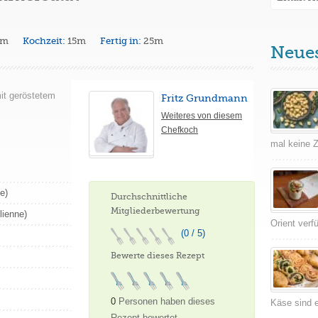
0m
Kochzeit:
15m
Fertig in:
25m
Neue
it geröstetem
Fritz Grundmann
Weiteres von diesem
Chefkoch
mal keine Ze
e)
Durchschnittliche
Mitgliederbewertung
lienne)
Orient verf
(0 / 5)
Bewerte dieses Rezept
0
Personen haben dieses
Käse sind e
Rezept bewertet