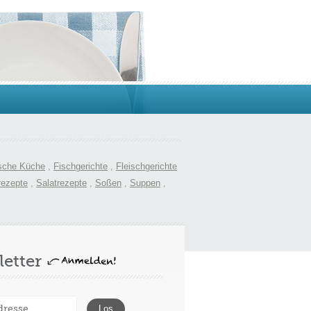
sche Küche
,
Fischgerichte
,
Fleischgerichte
rezepte
,
Salatrezepte
,
Soßen
,
Suppen
,
etter