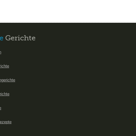
e
Gerichte
n
richte
hgerichte
richte
e
ezepte