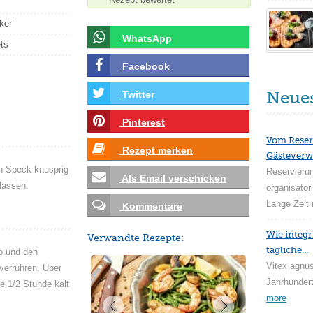
ker
WhatsApp
ets
Facebook
Neue
Twitter
Pinterest
Vom Reser
Rezept merken
Gästeverw
en Speck knusprig
Reservieru
Als Email verschicken
lassen.
organisator
Lange Zeit 
Kommentare
Wie integr
Verwandte Rezepte:
tägliche...
o und den
Vitex agnus
verrühren. Über
Jahrhundert
 1/2 Stunde kalt
more