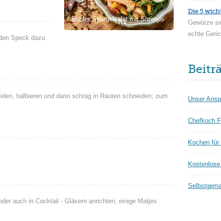
Die 5 wich
Bunter Spargelsalat mit Shrimps
Gewürze si
echte Geric
 den Speck dazu
Beitr
eiden, halbieren und dann schräg in Rauten schneiden; zum
Unser Ansp
Chefkoch F
Kochen für
Kostenlose 
Selbstgema
der auch in Cocktail - Gläsern anrichten, einige Matjes