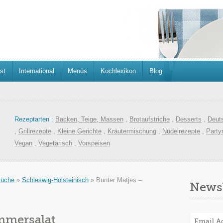
st
International
Menüs
Kochlexikon
Blog
Rezeptarten :
Backen, Teige, Massen
,
Brotaufstriche
,
Desserts
,
Deut
,
Grillrezepte
,
Kleine Gerichte
,
Kräutermischung
,
Nudelrezepte
,
Party
Vegan
,
Vegetarisch
,
Vorspeisen
Küche
»
Schleswig-Holsteinisch
»
Bunter Matjes –
Newsl
mmersalat