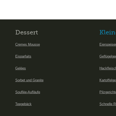
Dessert
Klein
Cremes Mousse
Eierspeise
Eisparfaits
Geflügelge
Gelées
Hackfleisc
Sorbet und Granite
Kartoffelge
Souflèe-Aufläufe
Pilzgericht
Teegebäck
Schnelle R