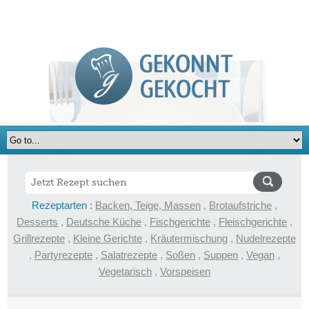
Rezeptarten :
Backen, Teige, Massen
,
Brotaufstriche
,
Desserts
,
Deutsche Küche
,
Fischgerichte
,
Fleischgerichte
,
Grillrezepte
,
Kleine Gerichte
,
Kräutermischung
,
Nudelrezepte
,
Partyrezepte
,
Salatrezepte
,
Soßen
,
Suppen
,
Vegan
,
Vegetarisch
,
Vorspeisen