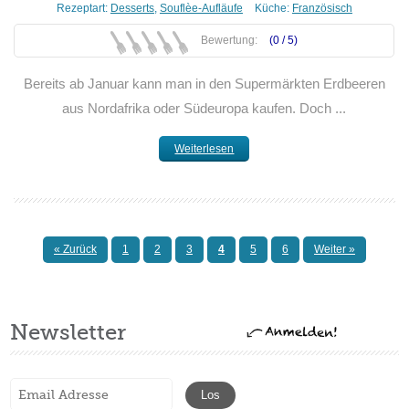
Rezeptart:
Desserts
,
Souflèe-Aufläufe
Küche:
Französisch
Bewertung:
(0 /
5
)
Bereits ab Januar kann man in den Supermärkten Erdbeeren
aus Nordafrika oder Südeuropa kaufen. Doch ...
Weiterlesen
« Zurück
1
2
3
4
5
6
Weiter »
Newsletter