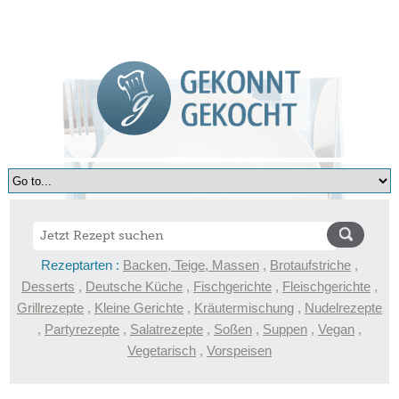
Rezeptarten :
Backen, Teige, Massen
,
Brotaufstriche
,
Desserts
,
Deutsche Küche
,
Fischgerichte
,
Fleischgerichte
,
Grillrezepte
,
Kleine Gerichte
,
Kräutermischung
,
Nudelrezepte
,
Partyrezepte
,
Salatrezepte
,
Soßen
,
Suppen
,
Vegan
,
Vegetarisch
,
Vorspeisen