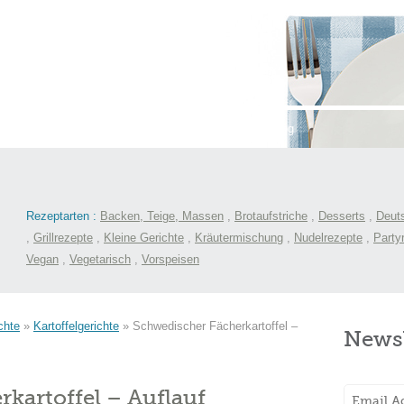
st
International
Menüs
Kochlexikon
Blog
Rezeptarten :
Backen, Teige, Massen
,
Brotaufstriche
,
Desserts
,
Deut
,
Grillrezepte
,
Kleine Gerichte
,
Kräutermischung
,
Nudelrezepte
,
Party
Vegan
,
Vegetarisch
,
Vorspeisen
chte
»
Kartoffelgerichte
»
Schwedischer Fächerkartoffel –
Newsl
kartoffel – Auflauf