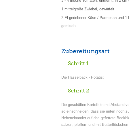
3 - 4 frische Tomaten, entkernt, in 2 cm
1 mittelgroße Zwiebel, gewürfelt
2 El geriebener Käse / Parmesan und 1
gemischt
Zubereitungsart
Schritt 1
Die Hasselback - Potatis:
Schritt 2
Die geschälten Kartoffeln mit Abstand 
so einschneiden, dass sie unten noch 
Nebeneinander auf das gefettete Backbl
salzen, pfeffern und mit Butterflöckchen