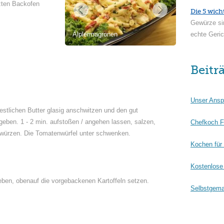
izten Backofen
Die 5 wich
Gewürze si
Älplermagronen
echte Geric
Beitr
Unser Ansp
estlichen Butter glasig anschwitzen und den gut
geben. 1 - 2 min. aufstoßen / angehen lassen, salzen,
Chefkoch F
 würzen. Die Tomatenwürfel unter schwenken.
Kochen für
Kostenlose 
eben, obenauf die vorgebackenen Kartoffeln setzen.
Selbstgema