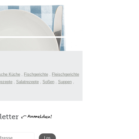
sche Küche
,
Fischgerichte
,
Fleischgerichte
rezepte
,
Salatrezepte
,
Soßen
,
Suppen
,
etter