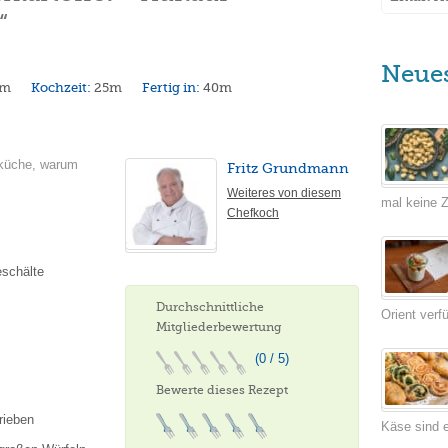
“
Neue
5m
Kochzeit:
25m
Fertig in:
40m
sküche, warum
Fritz Grundmann
Weiteres von diesem
mal keine Ze
Chefkoch
eschälte
Durchschnittliche
Orient verf
Mitgliederbewertung
(0 / 5)
Bewerte dieses Rezept
rieben
Käse sind e