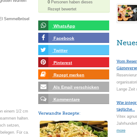
 großen Würfeln
0
Personen haben dieses
Rezept bewertet
 El Semmelbrösel
WhatsApp
Facebook
Neue
Twitter
Vom Reser
Pinterest
Gästeverw
Rezept merken
Reservieru
organisator
Als Email verschicken
Lange Zeit 
Kommentare
Wie integr
tägliche...
von einem 1/2 cm
Verwandte Rezepte:
Vitex agnus
zusammen halten.
Jahrhundert
ech setzen,
more
 belegen. Für ca.