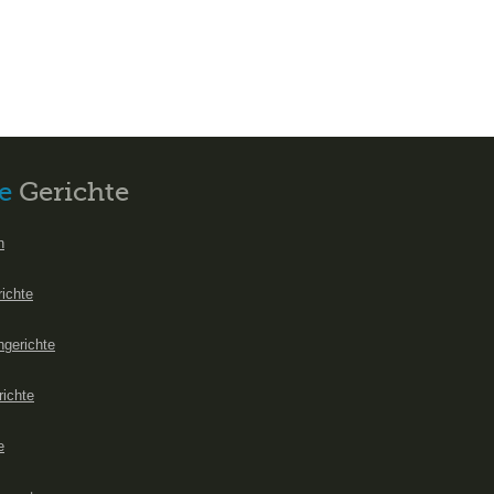
e
Gerichte
n
richte
hgerichte
richte
e