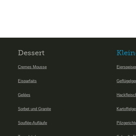
Dessert
Klein
Cremes Mousse
Eierspeise
Eisparfaits
Geflügelge
Gelées
Hackfleisc
Sorbet und Granite
Kartoffelge
Souflèe-Aufläufe
Pilzgericht