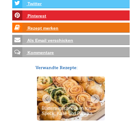
Twitter
Pinterest
Rezept merken
Als Email verschicken
Kommentare
Verwandte Rezepte:
Blätterteigschnecken mit
Speck, Käse und Paprika