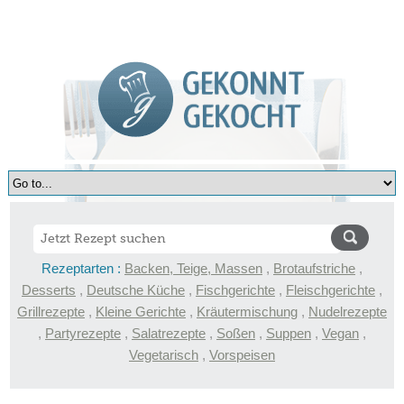
Rezeptarten :
Backen, Teige, Massen
,
Brotaufstriche
,
Desserts
,
Deutsche Küche
,
Fischgerichte
,
Fleischgerichte
,
Grillrezepte
,
Kleine Gerichte
,
Kräutermischung
,
Nudelrezepte
,
Partyrezepte
,
Salatrezepte
,
Soßen
,
Suppen
,
Vegan
,
Vegetarisch
,
Vorspeisen