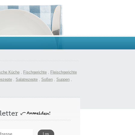
sche Küche
,
Fischgerichte
,
Fleischgerichte
rezepte
,
Salatrezepte
,
Soßen
,
Suppen
,
etter