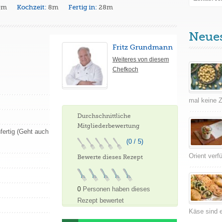
0m
Kochzeit:
8m
Fertig in:
28m
Neue
Fritz Grundmann
Weiteres von diesem
Chefkoch
mal keine Ze
Durchschnittliche
Mitgliederbewertung
fertig (Geht auch
(0 / 5)
Orient verf
Bewerte dieses Rezept
0
Personen haben dieses
Rezept bewertet
Käse sind e