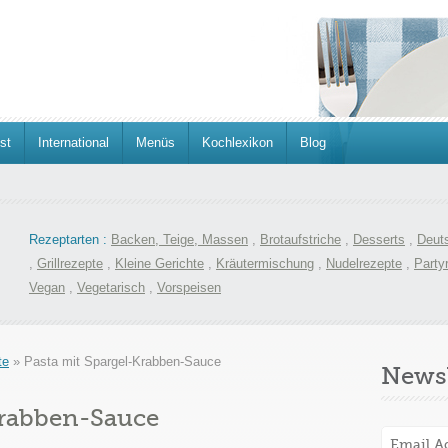
st
International
Menüs
Kochlexikon
Blog
Rezeptarten :
Backen, Teige, Massen
,
Brotaufstriche
,
Desserts
,
Deut
,
Grillrezepte
,
Kleine Gerichte
,
Kräutermischung
,
Nudelrezepte
,
Party
Vegan
,
Vegetarisch
,
Vorspeisen
te
»
Pasta mit Spargel-Krabben-Sauce
Newsl
Krabben-Sauce