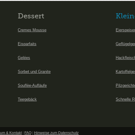
Dessert
Klein
Cremes Mousse
Eierspeise
Eisparfaits
Geflügelge
Gelées
Hackfleisc
Sorbet und Granite
Kartoffelge
Souflèe-Aufläufe
Pilzgericht
Teegebäck
Schnelle R
um & Kontakt
|
FAQ
|
Hinweise zum Datenschutz