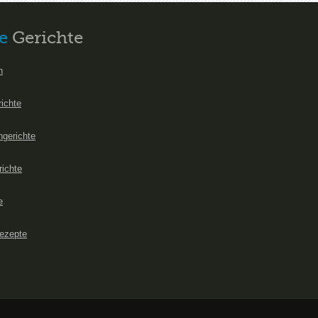
e
Gerichte
n
richte
hgerichte
richte
e
ezepte