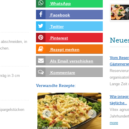
WhatsApp
Facebook
Twitter
Pinterest
Neue
 abschneiden, in
ochen.
Rezept merken
Vom Reser
Als Email verschicken
Gästeverw
Reservieru
Kommentare
räg in 3 cm
organisator
Lange Zeit 
Verwandte Rezepte:
Wie integr
tägliche...
Spargelstücken
Vitex agnus
Jahrhundert
more
Älplermagronen