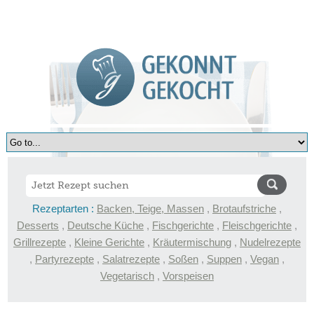
Rezeptarten :
Backen, Teige, Massen
,
Brotaufstriche
,
Desserts
,
Deutsche Küche
,
Fischgerichte
,
Fleischgerichte
,
Grillrezepte
,
Kleine Gerichte
,
Kräutermischung
,
Nudelrezepte
,
Partyrezepte
,
Salatrezepte
,
Soßen
,
Suppen
,
Vegan
,
Vegetarisch
,
Vorspeisen