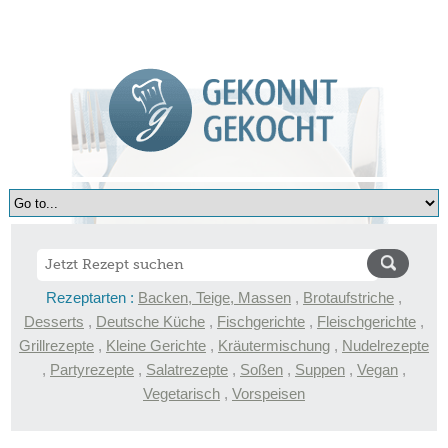
Rezeptarten :
Backen, Teige, Massen
,
Brotaufstriche
,
Desserts
,
Deutsche Küche
,
Fischgerichte
,
Fleischgerichte
,
Grillrezepte
,
Kleine Gerichte
,
Kräutermischung
,
Nudelrezepte
,
Partyrezepte
,
Salatrezepte
,
Soßen
,
Suppen
,
Vegan
,
Vegetarisch
,
Vorspeisen