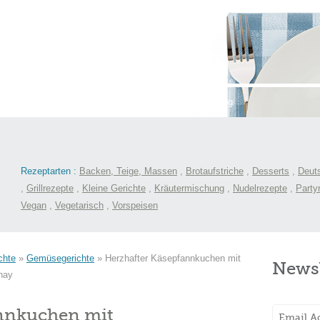
st
International
Menüs
Kochlexikon
Blog
Rezeptarten :
Backen, Teige, Massen
,
Brotaufstriche
,
Desserts
,
Deut
,
Grillrezepte
,
Kleine Gerichte
,
Kräutermischung
,
Nudelrezepte
,
Party
Vegan
,
Vegetarisch
,
Vorspeisen
chte
»
Gemüsegerichte
»
Herzhafter Käsepfannkuchen mit
Newsl
nay
annkuchen mit