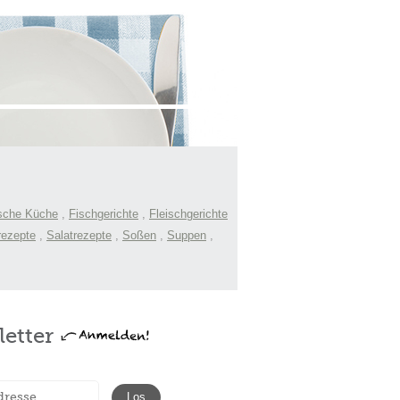
sche Küche
,
Fischgerichte
,
Fleischgerichte
rezepte
,
Salatrezepte
,
Soßen
,
Suppen
,
etter