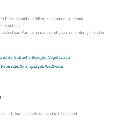
en Frühlingsmöhren füllen, zusammen rollen und
form setzen.
, noch etwas Parmesan darüber streuen, unter den glühenden
erichte
,
Schnelle Rezepte
,
Vegetarisch
,
Petersilie
,
Salz
,
spargel
,
Weißwein
r
licht.
Erforderliche Felder sind mit
*
markiert