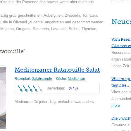
müse aus der Provence das sowohl warm aber auch kalt
äßig groß geschnittenen: Auberginen, Zwiebeln, Tomaten,
Neue
 die in Olivenöl „al dente“ angebraten und geschmort werden.
 Majoran, Oregano, Rosmarin, Lavendel, Salbei, Thymian,
Vom Reser
Gästeverw
atouille'
Reservieru
organisator
Lange Zeit 
Mediterraner Ratatouille Salat
Rezeptart:
Salatrezepte
Küche:
Mediterran
Wie integr
tägliche...
Bewertung:
(4 /
5
)
Vitex agnus
Jahrhundert
Mediterran für jeden Tag, einfach etwas anders
more
Weiterlesen
Die 5 wich
Gewürze si