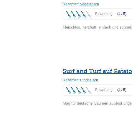
Rezeptart:
Vegetarisch
Bewertung:
(4 /
5
)
Fleischlos, herzhaft, einfach und schnell
Weiterlesen
Surf and Turf auf Ratato
Rezeptart:
Rindfleisch
Bewertung:
(4 /
5
)
Mag für deutsche Gaumen äußerst ungewö
Weiterlesen