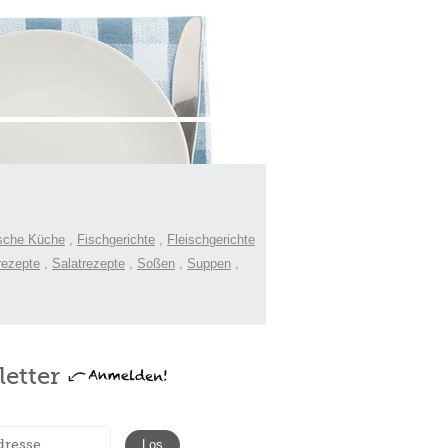
sche Küche
,
Fischgerichte
,
Fleischgerichte
rezepte
,
Salatrezepte
,
Soßen
,
Suppen
,
etter