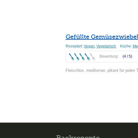
Weiterlesen
Gefüllte Gemüsezwiebel
Rezeptart:
Vegan
,
Vegetarisch
Küche:
Me
Bewertung:
(4 /
5
)
Fleischlos, mediterran, pikant für jeden 
Weiterlesen