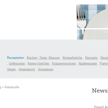
st
International
Menüs
Kochlexikon
Blog
Rezeptarten :
Backen, Teige, Massen
,
Brotaufstriche
,
Desserts
,
Deut
,
Grillrezepte
,
Kleine Gerichte
,
Kräutermischung
,
Nudelrezepte
,
Party
Vegan
,
Vegetarisch
,
Vorspeisen
n
»
Ratatouille
Newsl