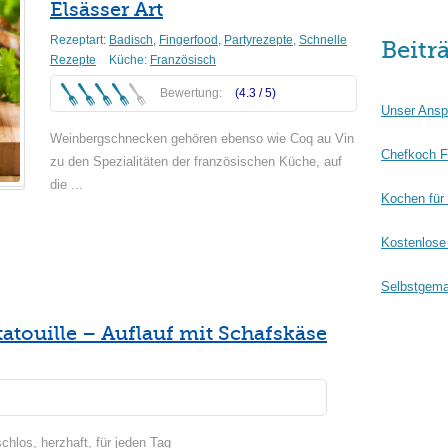
Elsässer Art
Rezeptart:
Badisch
,
Fingerfood
,
Partyrezepte
,
Schnelle
Beitr
Rezepte
Küche:
Französisch
Bewertung:
(4.3 /
5
)
Unser Ansp
Weinbergschnecken gehören ebenso wie Coq au Vin
Chefkoch F
zu den Spezialitäten der französischen Küche, auf
die ...
Kochen für
Weiterlesen
Kostenlose 
Selbstgema
atouille – Auflauf mit Schafskäse
schlos, herzhaft, für jeden Tag