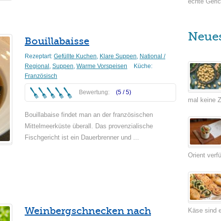
echte Geric
Neue
Bouillabaisse
Rezeptart:
Gefüllte Kuchen
,
Klare Suppen
,
National /
Regional
,
Suppen
,
Warme Vorspeisen
Küche:
Französisch
Bewertung:
(5 /
5
)
mal keine Ze
Bouillabaise findet man an der französischen
Mittelmeerküste überall. Das provenzialische
Fischgericht ist ein Dauerbrenner und ...
Orient verf
Weiterlesen
Weinbergschnecken nach
Käse sind e