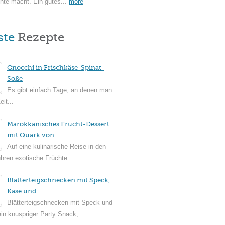
hte macht. Ein gutes...
more
ste
Rezepte
Gnocchi in Frischkäse-Spinat-
Soße
Es gibt einfach Tage, an denen man
it...
Marokkanisches Frucht-Dessert
mit Quark von...
Auf eine kulinarische Reise in den
ühren exotische Früchte...
Blätterteigschnecken mit Speck,
Käse und...
Blätterteigschnecken mit Speck und
in knuspriger Party Snack,...