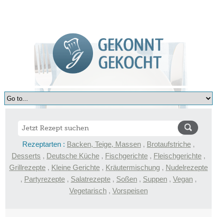
Rezeptarten :
Backen, Teige, Massen
,
Brotaufstriche
,
Desserts
,
Deutsche Küche
,
Fischgerichte
,
Fleischgerichte
,
Grillrezepte
,
Kleine Gerichte
,
Kräutermischung
,
Nudelrezepte
,
Partyrezepte
,
Salatrezepte
,
Soßen
,
Suppen
,
Vegan
,
Vegetarisch
,
Vorspeisen