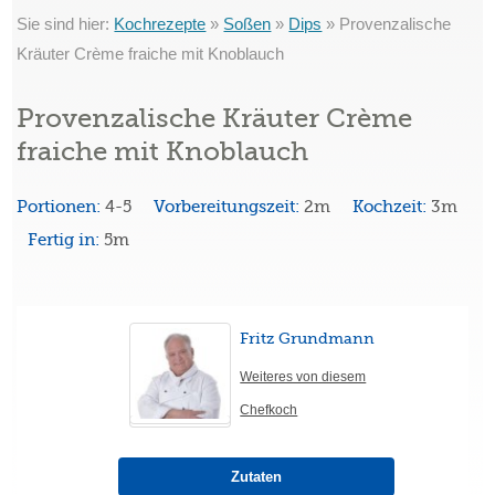
Sie sind hier:
Kochrezepte
»
Soßen
»
Dips
»
Provenzalische
Kräuter Crème fraiche mit Knoblauch
Provenzalische Kräuter Crème
fraiche mit Knoblauch
Portionen:
4-5
Vorbereitungszeit:
2m
Kochzeit:
3m
Fertig in:
5m
Fritz Grundmann
Weiteres von diesem
Chefkoch
Zutaten