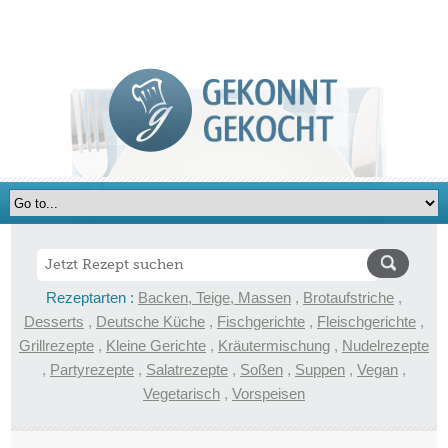
Rezeptarten :
Backen, Teige, Massen
,
Brotaufstriche
,
Desserts
,
Deutsche Küche
,
Fischgerichte
,
Fleischgerichte
,
Grillrezepte
,
Kleine Gerichte
,
Kräutermischung
,
Nudelrezepte
,
Partyrezepte
,
Salatrezepte
,
Soßen
,
Suppen
,
Vegan
,
Vegetarisch
,
Vorspeisen