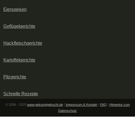
Eierspeisen
Geflügelgerichte
Hackfleischgerichte
Kartoffelgerichte
Pilzgerichte
Schnelle Rezepte
© 2006 - 2025
www.gekonntgekocht.de
|
Impressum & Kontakt
|
FAQ
|
Hinweise zum
Datenschutz