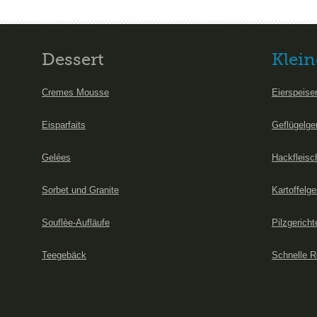
Dessert
Klein
Cremes Mousse
Eierspeise
Eisparfaits
Geflügelge
Gelées
Hackfleisc
Sorbet und Granite
Kartoffelge
Souflèe-Aufläufe
Pilzgericht
Teegebäck
Schnelle R