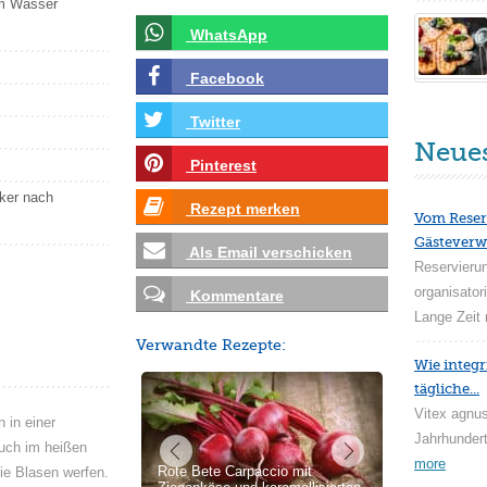
em Wasser
WhatsApp
Facebook
Twitter
Neue
Pinterest
cker nach
Rezept merken
Vom Reser
Gästeverw
Als Email verschicken
Reservieru
organisator
Kommentare
Lange Zeit 
Verwandte Rezepte:
Wie integr
tägliche...
Vitex agnus
 in einer
Jahrhundert
auch im heißen
more
Rote Bete Carpaccio mit
sie Blasen werfen.