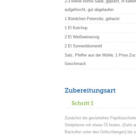
2-3 kleine Roma Salat, geputzt, in kalt
aufgefrischt, gut abgelaufen
1 Bündchen Petersilie, gehackt
1 El Ketchup
2 El Weißweinessig
2 El Sonnenblumenöl
Salz, Pfeffer aus der Mühle, 1 Prise Zu
Geschmack
Zubereitungsart
Schritt 1
Zunächst die geviertelten Paprikaschoten
Stielpfanne mit etwas Öl braten, (Geht 
Backofen unter den Grillschlangen) bis 