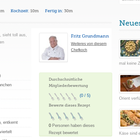
0m
Kochzeit:
10m
Fertig in:
30m
Neue
sieht toll aus,
Fritz Grundmann
len
Weiteres von diesem
Chefkoch
mal keine Ze
)
Durchschnittliche
hnchen
Mitgliederbewertung
(0 / 5)
Orient verf
Bewerte dieses Rezept
, entkernt
0
Personen haben dieses
iertelt
Rezept bewertet
Käse sind e