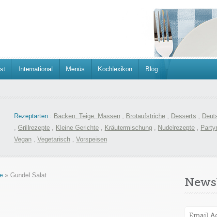
st
International
Menüs
Kochlexikon
Blog
Rezeptarten :
Backen, Teige, Massen
,
Brotaufstriche
,
Desserts
,
Deut
,
Grillrezepte
,
Kleine Gerichte
,
Kräutermischung
,
Nudelrezepte
,
Party
Vegan
,
Vegetarisch
,
Vorspeisen
e
»
Gundel Salat
Newsl