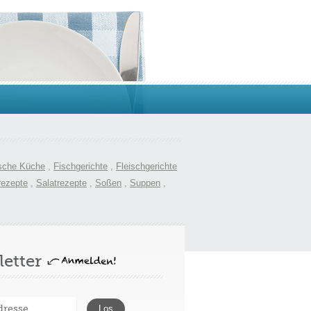
sche Küche
,
Fischgerichte
,
Fleischgerichte
rezepte
,
Salatrezepte
,
Soßen
,
Suppen
,
etter