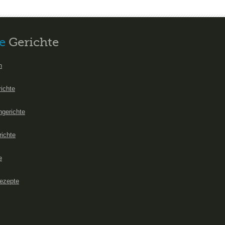
e
Gerichte
n
richte
hgerichte
richte
e
ezepte